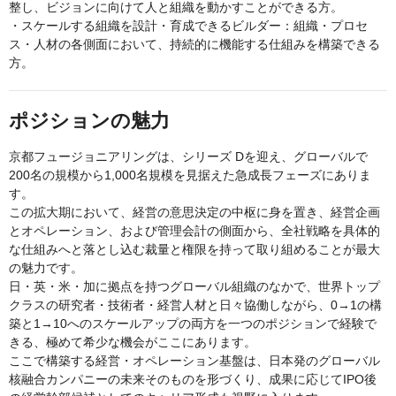
整し、ビジョンに向けて人と組織を動かすことができる方。
・スケールする組織を設計・育成できるビルダー：組織・プロセ
ス・人材の各側面において、持続的に機能する仕組みを構築できる
方。
ポジションの魅力
京都フュージョニアリングは、シリーズ Dを迎え、グローバルで
200名の規模から1,000名規模を見据えた急成長フェーズにありま
す。
この拡大期において、経営の意思決定の中枢に身を置き、経営企画
とオペレーション、および管理会計の側面から、全社戦略を具体的
な仕組みへと落とし込む裁量と権限を持って取り組めることが最大
の魅力です。
日・英・米・加に拠点を持つグローバル組織のなかで、世界トップ
クラスの研究者・技術者・経営人材と日々協働しながら、0→1の構
築と1→10へのスケールアップの両方を一つのポジションで経験で
きる、極めて希少な機会がここにあります。
ここで構築する経営・オペレーション基盤は、日本発のグローバル
核融合カンパニーの未来そのものを形づくり、成果に応じてIPO後