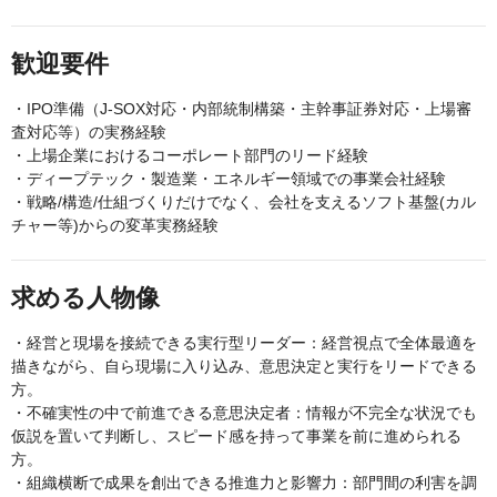
歓迎要件
・IPO準備（J-SOX対応・内部統制構築・主幹事証券対応・上場審
査対応等）の実務経験
・上場企業におけるコーポレート部門のリード経験
・ディープテック・製造業・エネルギー領域での事業会社経験
・戦略/構造/仕組づくりだけでなく、会社を支えるソフト基盤(カル
チャー等)からの変革実務経験
求める人物像
・経営と現場を接続できる実行型リーダー：経営視点で全体最適を
描きながら、自ら現場に入り込み、意思決定と実行をリードできる
方。
・不確実性の中で前進できる意思決定者：情報が不完全な状況でも
仮説を置いて判断し、スピード感を持って事業を前に進められる
方。
・組織横断で成果を創出できる推進力と影響力：部門間の利害を調