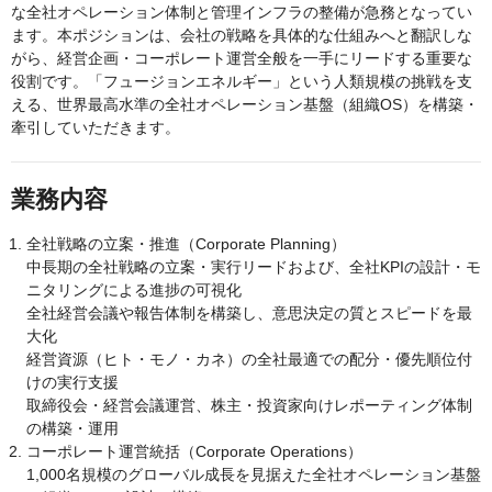
な全社オペレーション体制と管理インフラの整備が急務となってい
ます。本ポジションは、会社の戦略を具体的な仕組みへと翻訳しな
がら、経営企画・コーポレート運営全般を一手にリードする重要な
役割です。「フュージョンエネルギー」という人類規模の挑戦を支
える、世界最高水準の全社オペレーション基盤（組織OS）を構築・
牽引していただきます。
業務内容
全社戦略の立案・推進（Corporate Planning）
中長期の全社戦略の立案・実行リードおよび、全社KPIの設計・モ
ニタリングによる進捗の可視化
全社経営会議や報告体制を構築し、意思決定の質とスピードを最
大化
経営資源（ヒト・モノ・カネ）の全社最適での配分・優先順位付
けの実行支援
取締役会・経営会議運営、株主・投資家向けレポーティング体制
の構築・運用
コーポレート運営統括（Corporate Operations）
1,000名規模のグローバル成長を見据えた全社オペレーション基盤