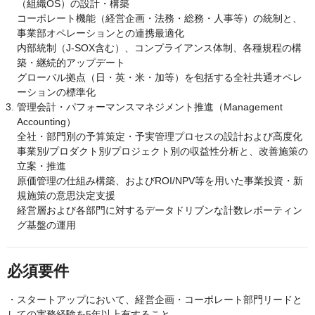
（組織OS）の設計・構築
コーポレート機能（経営企画・法務・総務・人事等）の統制と、
事業部オペレーションとの連携最適化
内部統制（J-SOX含む）、コンプライアンス体制、各種規程の構
築・継続的アップデート
グローバル拠点（日・英・米・加等）を包括する全社共通オペレ
ーションの標準化
管理会計・パフォーマンスマネジメント推進（Management
Accounting）
全社・部門別の予算策定・予実管理プロセスの設計および高度化
事業別/プロダクト別/プロジェクト別の収益性分析と、改善施策の
立案・推進
原価管理の仕組み構築、およびROI/NPV等を用いた事業投資・新
規施策の意思決定支援
経営層および各部門に対するデータドリブンな計数レポーティン
グ基盤の運用
必須要件
・スタートアップにおいて、経営企画・コーポレート部門リードと
しての実務経験を5年以上有すること