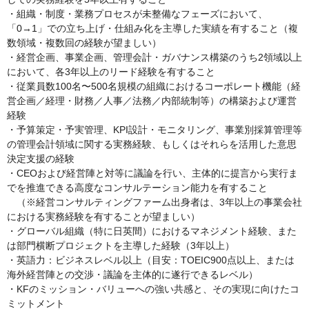
・組織・制度・業務プロセスが未整備なフェーズにおいて、
「0→1」での立ち上げ・仕組み化を主導した実績を有すること（複
数領域・複数回の経験が望ましい）
・経営企画、事業企画、管理会計・ガバナンス構築のうち2領域以上
において、各3年以上のリード経験を有すること
・従業員数100名〜500名規模の組織におけるコーポレート機能（経
営企画／経理・財務／人事／法務／内部統制等）の構築および運営
経験
・予算策定・予実管理、KPI設計・モニタリング、事業別採算管理等
の管理会計領域に関する実務経験、もしくはそれらを活用した意思
決定支援の経験
・CEOおよび経営陣と対等に議論を行い、主体的に提言から実行ま
でを推進できる高度なコンサルテーション能力を有すること
（※経営コンサルティングファーム出身者は、3年以上の事業会社
における実務経験を有することが望ましい）
・グローバル組織（特に日英間）におけるマネジメント経験、また
は部門横断プロジェクトを主導した経験（3年以上）
・英語力：ビジネスレベル以上（目安：TOEIC900点以上、または
海外経営陣との交渉・議論を主体的に遂行できるレベル）
・KFのミッション・バリューへの強い共感と、その実現に向けたコ
ミットメント