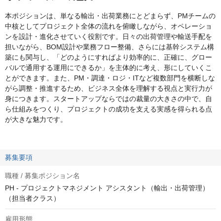
本ポジションは、単なる輸出・出荷業務にとどまらず、PMチームの
中核としてプロジェクト全体の流れを俯瞰しながら、オペレーショ
ンを設計・進化させていく役割です。日々の出荷管理や輸送手配を
担いながら、BOM設計や業務フロー整備、さらには基幹システム構
築にも関与し、「どのようにすればより効率的に、正確に、グロー
バルで通用する運用にできるか」を主体的に考え、形にしていくこ
とができます。また、PM・調達・ロジ・ITなど複数部門を横断しな
がら調整・推進するため、ビジネス全体を理解する視点と実行力が
身につきます。スタートアップならではの裁量の大きさの中で、自
ら仕組みをつくり、プロジェクトの成功を支える実感を得られる点
が大きな魅力です。
募集要項
職種 / 募集ポジション名
PH - プロジェクトマネジメント アシスタント（輸出・出荷管理）
（担当者クラス）
雇用形態