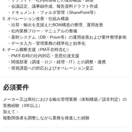
・サプライヤ・社内関係者との進捗確認・調整
・会議設定、議事録作成、報告資料ドラフト作成
・ドキュメント・フォルダ管理（SharePoint等）
オペレーション改善・仕組み構築
・出荷・輸出を見据えたBOM構造の整理、運用改善
・社内業務フロー・マニュアルの整備
・基幹システム（DB・Prism等）の運用改善および要件整理参画
・データ入力・管理業務の標準化と効率化
チーム横断支援（PM不在時含む）
・PM不在時の社内対応・意思伝達支援
・関係部署（調達・ロジ・経理・IT）との調整・連携
・突発課題への対応およびオペレーション是正
必須要件
メーカー又は商社における輸出管理業務（体制構築／該非判定）の
実務経験（3年以上）
加えて：
複数関係者を調整しながら業務を推進した経験