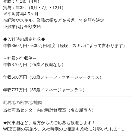
昇給：年1回（4月）

賞与：年3回（6月・7月・12月）

※平均賞与4.5ヶ月

※経験やスキル、業務の幅などを考慮して金額を決定

※残業代は全額支給

◆入社時の想定年収◆

年収350万円～500万円程度（経験、スキルによって変わります）

～社員の年収例～

年収370万円（25歳／役職なし）

年収500万円（30歳／チーフ・マネージャークラス）

年収737万円（35歳／マネージャークラス）
勤務地の所在地/地図
当社商品センター内の時計修理室（名古屋市内）

★関東圏など、遠方からのご応募も歓迎します！

WEB面接の実施や、入社時期のご相談も柔軟に対応いたします。