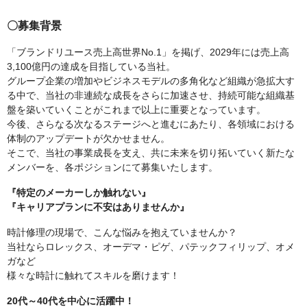
〇募集背景
「ブランドリユース売上高世界No.1」を掲げ、2029年には売上高
3,100億円の達成を目指している当社。
グループ企業の増加やビジネスモデルの多角化など組織が急拡大す
る中で、当社の非連続な成長をさらに加速させ、持続可能な組織基
盤を築いていくことがこれまで以上に重要となっています。
今後、さらなる次なるステージへと進むにあたり、各領域における
体制のアップデートが欠かせません。
そこで、当社の事業成長を支え、共に未来を切り拓いていく新たな
メンバーを、各ポジションにて募集いたします。
『特定のメーカーしか触れない』
『キャリアプランに不安はありませんか』
時計修理の現場で、こんな悩みを抱えていませんか？
当社ならロレックス、オーデマ・ピゲ、パテックフィリップ、オメ
ガなど
様々な時計に触れてスキルを磨けます！
20代～40代を中心に活躍中！