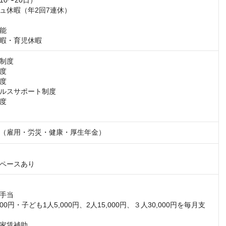
0〜20日）

ュ休暇（年2回7連休）

能

暇・育児休暇
制度

度

度

ルスサポート制度

度

（雇用・労災・健康・厚生年金）
ペースあり
手当

00円・子ども1人5,000円、2人15,000円、３人30,000円を毎月支
家賃補助
