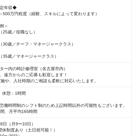
定年収◆

円～500万円程度（経験、スキルによって変わります）

例～

（25歳／役職なし）

円（30歳／チーフ・マネージャークラス）

円（35歳／マネージャークラス）
ター内の時計修理室（名古屋市内）

、遠方からのご応募も歓迎します！

実施や、入社時期のご相談も柔軟に対応いたします。
0　休憩：1時間

労働時間制のシフト制のため上記時間以外の可能性もございます。

時間、月平均165時間
8日（月9〜10日）

望休制度あり（土日祝可能！）
