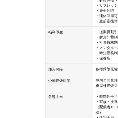
・有給休暇（1
・リフレッシ
・慶弔休暇

・連休取得可
・産前産後休
・従業員割引
福利厚生
・財形貯蓄制
・社員持株制
・メンタルヘ
・時短勤務制
・保養所
各種保険完備
加入保険
屋内全面禁煙

受動喫煙対策
※屋外喫煙ス
・時間外手当

各種手当
・家族・扶養
（配偶者10,0
給）

・住宅手当・