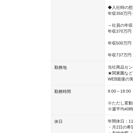
◆入社時の想
年収350万
～社員の年収
年収370万円
年収500万
年収737万
当社商品セン
勤務地
★関東圏など
WEB面接の
9:00～18:0
勤務時間
※ただし変動
※週平均40
年間休日：11
休日
・月2日の希