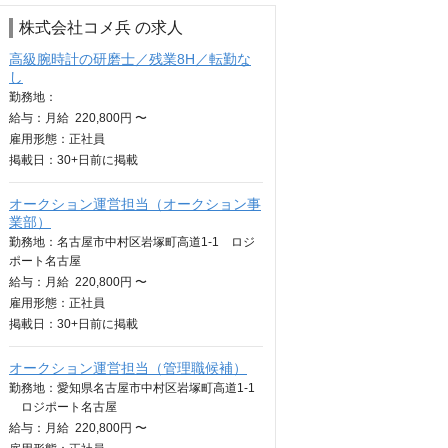
株式会社コメ兵 の求人
高級腕時計の研磨士／残業8H／転勤な
し
勤務地：
給与：
月給
220,800円 〜
雇用形態：正社員
掲載日：
30+日
前に掲載
オークション運営担当（オークション事
業部）
勤務地：名古屋市中村区岩塚町高道1-1 ロジ
ポート名古屋
給与：
月給
220,800円 〜
雇用形態：正社員
掲載日：
30+日
前に掲載
オークション運営担当（管理職候補）
勤務地：愛知県名古屋市中村区岩塚町高道1-1
ロジポート名古屋
給与：
月給
220,800円 〜