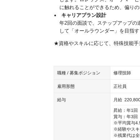
に触れることができるため、偏りの
キャリアプラン設計
年2回の面談で、ステップアップの
して「オールラウンダー」を目指す
★資格やスキルに応じて、特殊技能手当(
職種 / 募集ポジション
修理技師
雇用形態
正社員
給与
月給
220,8
昇給：年1回（
賞与：年3回（
※平均賞与4.
※経験やスキ
※残業代は全