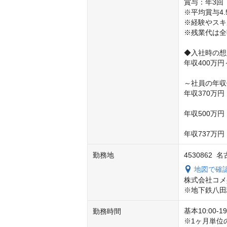
賞与：年3回（
※平均賞与4.
※経験やスキ
※残業代は全
◆入社時の想
年収400万
～社員の年収
年収370万円
年収500万
年収737万
勤務地
4530862
地図で確
株式会社コメ
※地下鉄八田
基本10:00-19:
勤務時間
※1ヶ月単位