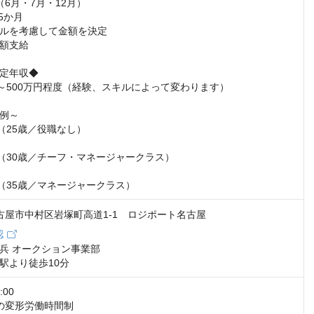
6月・7月・12月）

5か月

ルを考慮して金額を決定

額支給

定年収◆

円～500万円程度（経験、スキルによって変わります）

例～

（25歳／役職なし）

円（30歳／チーフ・マネージャークラス）

円（35歳／マネージャークラス）
 名古屋市中村区岩塚町高道1-1 ロジポート名古屋
認
兵 オークション事業部

駅より徒歩10分
00

の変形労働時間制
