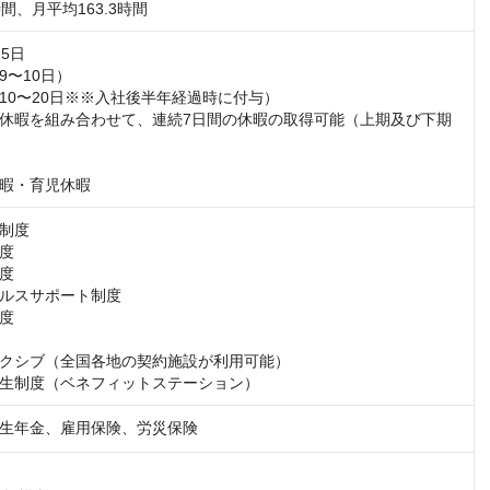
間、月平均163.3時間
5日

〜10日）

10〜20日※※入社後半年経過時に付与）

休暇を組み合わせて、連続7日間の休暇の取得可能（上期及び下期
暇・育児休暇
制度

度

度

ルスサポート制度

度

クシブ（全国各地の契約施設が利用可能）

生制度（ベネフィットステーション）
生年金、雇用保険、労災保険