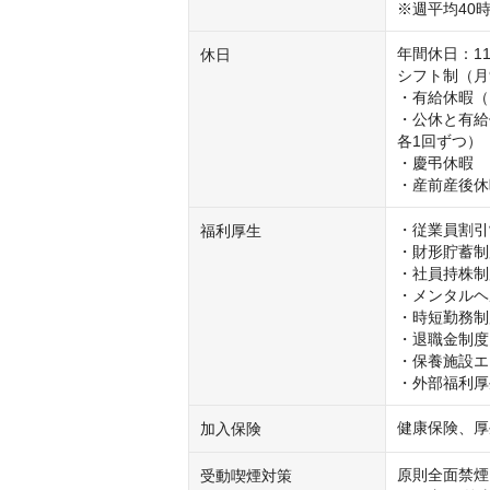
※週平均40時
年間休日：11
休日
シフト制（月9
・有給休暇（
・公休と有給
各1回ずつ）

・慶弔休暇

・産前産後休
・従業員割引
福利厚生
・財形貯蓄制
・社員持株制
・メンタルヘ
・時短勤務制
・退職金制度

・保養施設エ
・外部福利厚
健康保険、厚
加入保険
原則全面禁煙

受動喫煙対策