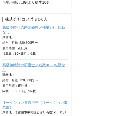
※地下鉄八田駅より徒歩10分
株式会社コメ兵 の求人
高級腕時計の内装修理／残業8H／転勤
なし
勤務地：
給与：
月給
220,800円 〜
雇用形態：正社員
掲載日：
30+日
前に掲載
高級腕時計の研磨士／残業8H／転勤な
し
勤務地：
給与：
月給
220,800円 〜
雇用形態：正社員
掲載日：
30+日
前に掲載
オークション運営担当（オークション事
業部）
勤務地：名古屋市中村区岩塚町高道1-1 ロジ