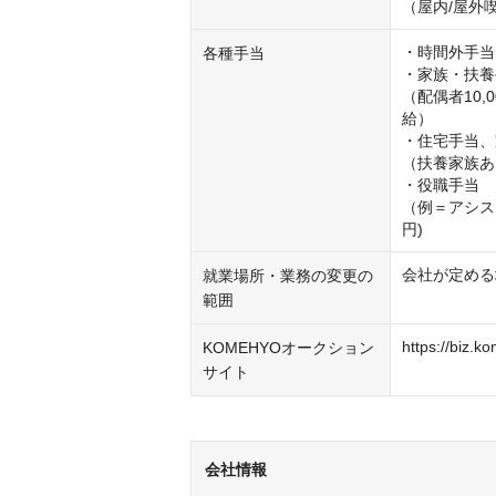
（屋内/屋外
・時間外手当

各種手当
・家族・扶養
（配偶者10,0
給）

・住宅手当、
（扶養家族あり
・役職手当

（例＝アシスタ
円)
会社が定める
就業場所・業務の変更の
範囲
https://biz.k
KOMEHYOオークション
サイト
会社情報