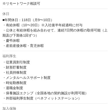
※リモートワーク相談可
休日
■年間休日：118日（月9〜10日）

・有給休暇（10〜20日）※入社後半年経過時に付与

・公休と有給休暇を組み合わせて、連続7日間の休暇の取得可能（上
期及び下期各1回ずつ）

・慶弔休暇

・産前産後休暇・育児休暇
福利厚生
・従業員割引制度

・財形貯蓄制度

・社員持株制度

・メンタルヘルスサポート制度

・時短勤務制度

・退職金制度

・保養施設エクシブ（全国各地の契約施設が利用可能）

・外部福利厚生制度（ベネフィットステーション）
加入保険