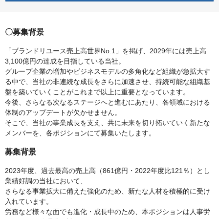
〇募集背景
「ブランドリユース売上高世界No.1」を掲げ、2029年には売上高
3,100億円の達成を目指している当社。
グループ企業の増加やビジネスモデルの多角化など組織が急拡大す
る中で、当社の非連続な成長をさらに加速させ、持続可能な組織基
盤を築いていくことがこれまで以上に重要となっています。
今後、さらなる次なるステージへと進むにあたり、各領域における
体制のアップデートが欠かせません。
そこで、当社の事業成長を支え、共に未来を切り拓いていく新たな
メンバーを、各ポジションにて募集いたします。
募集背景
2023年度、過去最高の売上高（861億円・2022年度比121％）とし
業績好調の当社において、
さらなる事業拡大に備えた強化のため、新たな人材を積極的に受け
入れています。
労務など様々な面でも進化・成長中のため、本ポジションは人事労