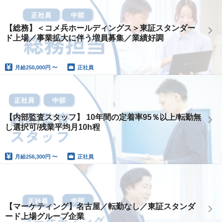
【総務】＜コメ兵ホールディングス＞東証スタンダー
ド上場／事業拡大に伴う増員募集／業績好調
月給
250,000円 〜
正社員
【内部監査スタッフ】 10年間の定着率95％以上/転勤無
し選択可/残業平均月10h程
月給
256,300円 〜
正社員
【マーケティング】名古屋／転勤なし／東証スタンダ
ード上場グループ企業