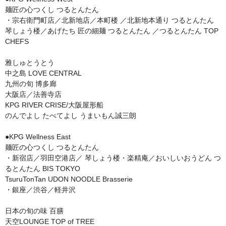
麺匠の心つくし つるとんたん

・宗右衛門町店／北新地店／本町楼 ／北新地本通り つるとんたん 
琴しょう楼／あげたち 匠の細麺 つるとんたん ／つるとんたん TOP 
CHEFS

雅しゅとうとう 

中之島 LOVE CENTRAL

九州の旬 博多廊

大阪店／法善寺店

KPG RIVER CRISE/大阪屋形船

のんでよし たべてよし うまいもん誠三朗

●KPG Wellness East

麺匠の心つくし つるとんたん

・新宿店／羽田空港店／ 琴しょう楼・楽精庵／おいしいおうどん つ
るとんたん BIS TOKYO

TsuruTonTan UDON NOODLE Brasserie

・銀座／渋谷／軽井沢

日本の旬の味 百膳

天空LOUNGE TOP of TREE
