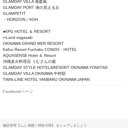
GLAMDAY VILLA 海森風

GLAMDAY PORT 海の見える丘

GLAMPETIT 

・HORIZON／KOH

●KPG HOTEL ＆ RESORT

i+Land nagasaki

OKINAWA GRAND MER RESORT

Kafuu Resort Fuchaku CONDO・HOTEL

AQUASENSE Hotel ＆ Resort

沖縄炭火料理店 うむさんの庭

GLAMDAY STYLE HOTEL&RESORT OKINAWA YOMITAN

GLAMDAY VILLA OKINAWA 中村邸

TWIN-LINE HOTEL YANBARU OKINAWA JAPAN
Facebookページ
施設管理【ふふ 箱根／神奈川県】 をシェアしましょう