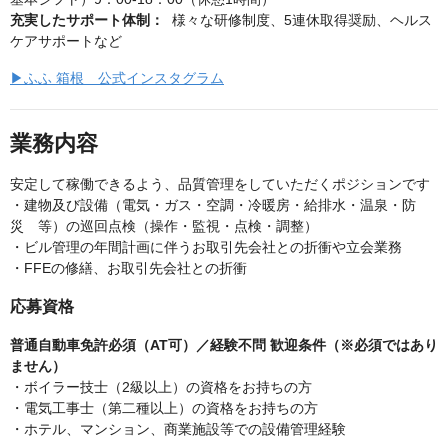
充実したサポート体制：
様々な研修制度、5連休取得奨励、ヘルス
ケアサポートなど
▶ふふ 箱根 公式インスタグラム
業務内容
安定して稼働できるよう、品質管理をしていただくポジションです
・建物及び設備（電気・ガス・空調・冷暖房・給排水・温泉・防
災 等）の巡回点検（操作・監視・点検・調整）
・ビル管理の年間計画に伴うお取引先会社との折衝や立会業務
・FFEの修繕、お取引先会社との折衝
応募資格
普通自動車免許必須（AT可）／経験不問 歓迎条件（※必須ではあり
ません）
・ボイラー技士（2級以上）の資格をお持ちの方
・電気工事士（第二種以上）の資格をお持ちの方
・ホテル、マンション、商業施設等での設備管理経験