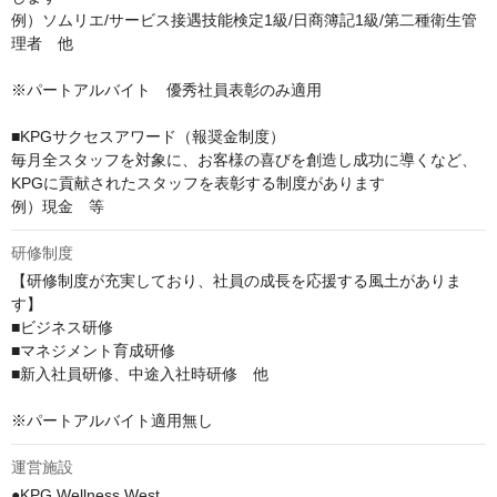
例）ソムリエ/サービス接遇技能検定1級/日商簿記1級/第二種衛生管
理者　他

※パートアルバイト　優秀社員表彰のみ適用

■KPGサクセスアワード（報奨金制度）

毎月全スタッフを対象に、お客様の喜びを創造し成功に導くなど、
KPGに貢献されたスタッフを表彰する制度があります

例）現金　等
研修制度
【研修制度が充実しており、社員の成長を応援する風土がありま
す】

■ビジネス研修

■マネジメント育成研修

■新入社員研修、中途入社時研修　他

※パートアルバイト適用無し
運営施設
●KPG Wellness West
