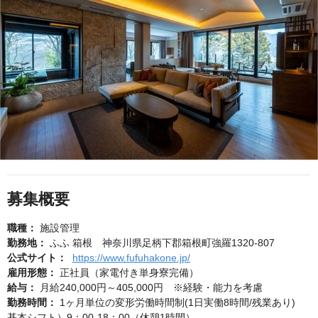
募集概要
職種：
施設管理
勤務地：
ふふ 箱根 神奈川県足柄下郡箱根町強羅1320-807
公式サイト：
https://www.fufuhakone.jp/
雇用形態：
正社員（家電付き単身寮完備）
給与：
月給240,000円～405,000円 ※経験・能力を考慮
勤務時間：
1ヶ月単位の変形労働時間制(1日実働8時間/残業あり)
基本シフト）9：00-18：00（休憩1時間）