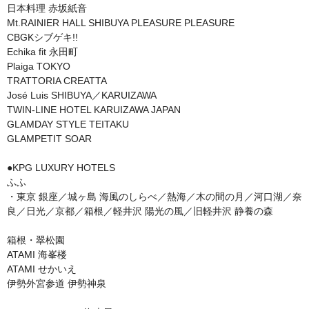
日本料理 赤坂紙音

Mt.RAINIER HALL SHIBUYA PLEASURE PLEASURE

CBGKシブゲキ!!

Echika fit 永田町

Plaiga TOKYO

TRATTORIA CREATTA　

José Luis SHIBUYA／KARUIZAWA

TWIN-LINE HOTEL KARUIZAWA JAPAN

GLAMDAY STYLE TEITAKU 

GLAMPETIT SOAR

●KPG LUXURY HOTELS

ふふ

・東京 銀座／城ヶ島 海風のしらべ／熱海／木の間の月／河口湖／奈
良／日光／京都／箱根／軽井沢 陽光の風／旧軽井沢 静養の森

箱根・翠松園

ATAMI 海峯楼

ATAMI せかいえ

伊勢外宮参道 伊勢神泉
