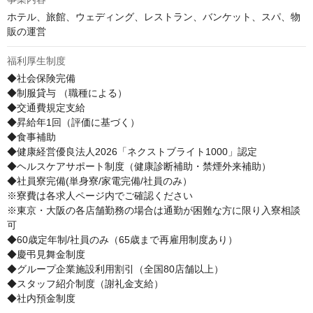
ホテル、旅館、ウェディング、レストラン、バンケット、スパ、物
販の運営
福利厚生制度
◆社会保険完備 

◆制服貸与 （職種による）

◆交通費規定支給 

◆昇給年1回（評価に基づく） 

◆食事補助 

◆健康経営優良法人2026「ネクストブライト1000」認定

◆ヘルスケアサポート制度（健康診断補助・禁煙外来補助）

◆社員寮完備(単身寮/家電完備/社員のみ）　

※寮費は各求人ページ内でご確認ください

※東京・大阪の各店舗勤務の場合は通勤が困難な方に限り入寮相談
可

◆60歳定年制/社員のみ（65歳まで再雇用制度あり）

◆慶弔見舞金制度

◆グループ企業施設利用割引（全国80店舗以上）

◆スタッフ紹介制度（謝礼金支給）

◆社内預金制度
