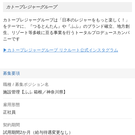
カトープレジャーグループ
カトープレジャーグループは「日本のレジャーをもっと楽しく！」
をテーマに、『つるとんたん』や『ふふ』のブランド確立、地方創
生、リゾート等多岐に亘る事業を行うトータルプロデュースカンパ
ニーです
▶カトープレジャーグループ リクルート公式インスタグラム
募集要項
職種 / 募集ポジション名
施設管理【ふふ 箱根／神奈川県】
雇用形態
正社員
契約期間
試用期間2か月（給与待遇変更なし）
