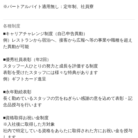
※パートアルバイト適用無し：定年制、社員寮

各種制度
■キャリアチャレンジ制度（自己申告異動）

例）レストランから宿泊へ、接客から広報へ等の事業や職種を超え
た異動が可能

■優秀社員表彰（年2回）

スタッフ一人ひとりの努力と成長を評価する制度

表彰を受けたスタッフには様々な特典があります

例）ギフトカード進呈

■永年勤続表彰

長く勤めているスタッフの労をねぎらい感謝の意を込めて表彰・記
念品授与を行います

■資格取得お祝い金制度

※入社後に取得した方対象

社内で特定している資格をあらたに取得された方にお祝い金を授与
します
