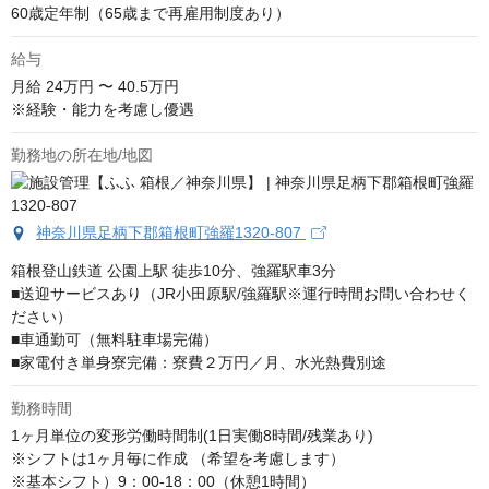
60歳定年制（65歳まで再雇用制度あり）
給与
月給
24万円 〜 40.5万円
※経験・能力を考慮し優遇
勤務地の所在地/地図
神奈川県足柄下郡箱根町強羅1320-807
箱根登山鉄道 公園上駅 徒歩10分、強羅駅車3分

■送迎サービスあり（JR小田原駅/強羅駅※運行時間お問い合わせく
ださい）

■車通勤可（無料駐車場完備）

■家電付き単身寮完備：寮費２万円／月、水光熱費別途
勤務時間
1ヶ月単位の変形労働時間制(1日実働8時間/残業あり) 

※シフトは1ヶ月毎に作成 （希望を考慮します）

※基本シフト）9：00-18：00（休憩1時間）