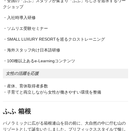
・全国の「ふふ」スタッフが集まり「ふふ」らしさを追求するワー
クショップ
・入社時導入研修
・ソムリエ受験セミナー
・SMALL LUXURY RESORTを巡るクロストレーニング
・海外スタッフ向け日本語研修
・100種以上あるe-Learningコンテンツ
女性の活躍を応援
・産休、育休取得者多数
・子育てと両立しながら女性が働きやすい環境を整備
ふふ 箱根
パノラミックに広がる箱根連山を目の前に、大自然の中に佇む山の
リゾートとして誕生いたしました。プリフィックススタイルで愉し