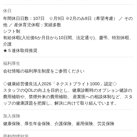
休日
年間休日日数：107日　☆月9日 ※2月のみ8日（希望考慮） ／ その
他 ／ 産休育児休暇：実績多数 

シフト制 

有給休暇(入社後6か月目から10日間、法定通り)、慶弔、特別休暇、
介護

★５連休取得推奨
福利厚生
会社情報の福利厚生制度をご参照ください

◇健康経営優良法人2026「ネクストブライト1000」認定◇

スタッフのQOLの向上を目的とし、健康診断時のオプション健診の
費用補助や、禁煙外来の費用補助、 産業医への相談体制など、スタ
ッフの健康課題を把握し、解決に向けて取り組んでいます。
加入保険
健康保険、厚生年金保険、介護保険、雇用保険、労災保険
受動喫煙対策