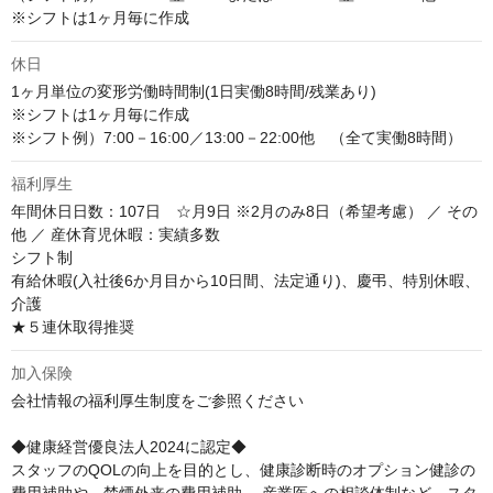
※シフトは1ヶ月毎に作成
休日
1ヶ月単位の変形労働時間制(1日実働8時間/残業あり)　

※シフトは1ヶ月毎に作成

※シフト例）7:00－16:00／13:00－22:00他　（全て実働8時間）
福利厚生
年間休日日数：107日　☆月9日 ※2月のみ8日（希望考慮） ／ その
他 ／ 産休育児休暇：実績多数 

シフト制 

有給休暇(入社後6か月目から10日間、法定通り)、慶弔、特別休暇、
介護

★５連休取得推奨
加入保険
会社情報の福利厚生制度をご参照ください

◆健康経営優良法人2024に認定◆

スタッフのQOLの向上を目的とし、健康診断時のオプション健診の
費用補助や、禁煙外来の費用補助、 産業医への相談体制など、スタ