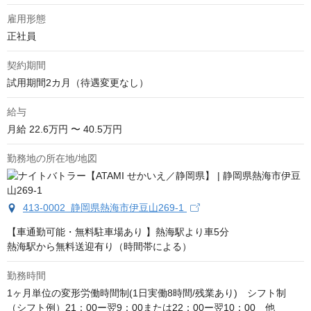
雇用形態
正社員
契約期間
試用期間2カ月（待遇変更なし）
給与
月給
22.6万円 〜 40.5万円
勤務地の所在地/地図
413-0002 静岡県熱海市伊豆山269-1
【車通勤可能・無料駐車場あり 】熱海駅より車5分

熱海駅から無料送迎有り（時間帯による）
勤務時間
1ヶ月単位の変形労働時間制(1日実働8時間/残業あり)　シフト制

（シフト例）21：00ー翌9：00または22：00ー翌10：00　他
