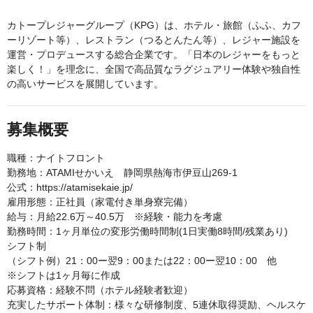
カトープレジャーグループ（KPG）は、ホテル・旅館（ふふ、カフ
ーリゾート等）、レストラン（つるとんたん等）、レジャー施設を
運営・プロデュースする総合企業です。「日本のレジャーをもっと
楽しく！」を理念に、全国で高品質なラグジュアリー体験や独自性
の高いサービスを展開しています。
募集概要
職種：ナイトフロント
勤務地：ATAMIせかいえ 静岡県熱海市伊豆山269-1
公式：https://atamisekaie.jp/
雇用形態：正社員（家電付き単身寮完備）
給与：月給22.6万～40.5万 ※経験・能力を考慮
勤務時間：1ヶ月単位の変形労働時間制(1日実働8時間/残業あり)
シフト制
（シフト例）21：00ー翌9：00または22：00ー翌10：00 他
※シフトは1ヶ月毎に作成
応募資格：経験不問（ホテル経験者歓迎）
充実したサポート体制：様々な研修制度、5連休取得奨励、ヘルスケ