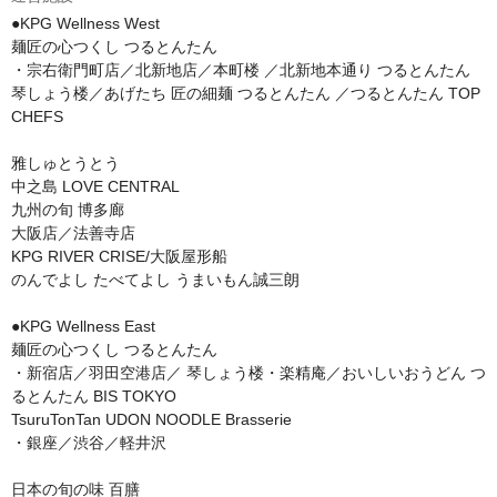
●KPG Wellness West

麺匠の心つくし つるとんたん

・宗右衛門町店／北新地店／本町楼 ／北新地本通り つるとんたん 
琴しょう楼／あげたち 匠の細麺 つるとんたん ／つるとんたん TOP 
CHEFS

雅しゅとうとう 

中之島 LOVE CENTRAL

九州の旬 博多廊

大阪店／法善寺店

KPG RIVER CRISE/大阪屋形船

のんでよし たべてよし うまいもん誠三朗

●KPG Wellness East

麺匠の心つくし つるとんたん

・新宿店／羽田空港店／ 琴しょう楼・楽精庵／おいしいおうどん つ
るとんたん BIS TOKYO

TsuruTonTan UDON NOODLE Brasserie

・銀座／渋谷／軽井沢

日本の旬の味 百膳
