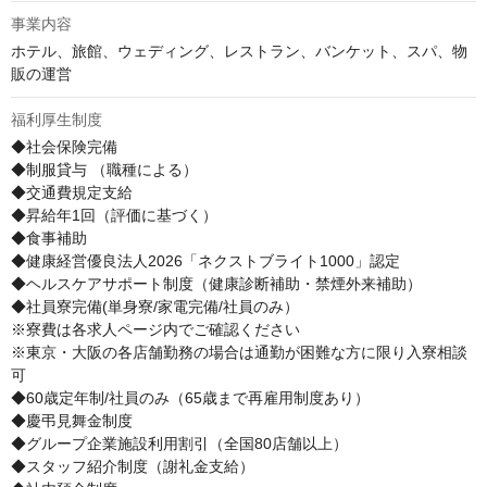
事業内容
ホテル、旅館、ウェディング、レストラン、バンケット、スパ、物
販の運営
福利厚生制度
◆社会保険完備 

◆制服貸与 （職種による）

◆交通費規定支給 

◆昇給年1回（評価に基づく） 

◆食事補助 

◆健康経営優良法人2026「ネクストブライト1000」認定

◆ヘルスケアサポート制度（健康診断補助・禁煙外来補助）

◆社員寮完備(単身寮/家電完備/社員のみ）　

※寮費は各求人ページ内でご確認ください

※東京・大阪の各店舗勤務の場合は通勤が困難な方に限り入寮相談
可

◆60歳定年制/社員のみ（65歳まで再雇用制度あり）

◆慶弔見舞金制度

◆グループ企業施設利用割引（全国80店舗以上）

◆スタッフ紹介制度（謝礼金支給）
