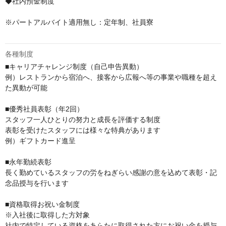
◆社内預金制度

※パートアルバイト適用無し：定年制、社員寮

各種制度
■キャリアチャレンジ制度（自己申告異動）

例）レストランから宿泊へ、接客から広報へ等の事業や職種を超え
た異動が可能

■優秀社員表彰（年2回）

スタッフ一人ひとりの努力と成長を評価する制度

表彰を受けたスタッフには様々な特典があります

例）ギフトカード進呈

■永年勤続表彰

長く勤めているスタッフの労をねぎらい感謝の意を込めて表彰・記
念品授与を行います

■資格取得お祝い金制度

※入社後に取得した方対象

社内で特定している資格をあらたに取得された方にお祝い金を授与