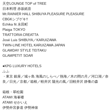
天空LOUNGE TOP of TREE

日本料理 赤坂紙音

Mt.RAINIER HALL SHIBUYA PLEASURE PLEASURE

CBGKシブゲキ!!

Echika fit 永田町

Plaiga TOKYO

TRATTORIA CREATTA　

José Luis SHIBUYA／KARUIZAWA

TWIN-LINE HOTEL KARUIZAWA JAPAN

GLAMDAY STYLE TEITAKU 

GLAMPETIT SOAR

●KPG LUXURY HOTELS

ふふ

・東京 銀座／城ヶ島 海風のしらべ／熱海／木の間の月／河口湖／奈
良／日光／京都／箱根／軽井沢 陽光の風／旧軽井沢 静養の森

箱根・翠松園

ATAMI 海峯楼

ATAMI せかいえ

伊勢外宮参道 伊勢神泉
