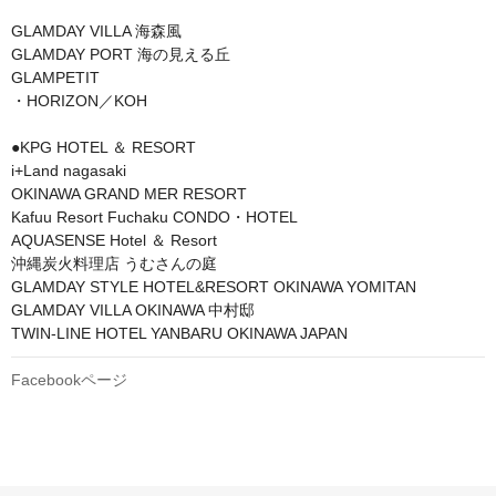
GLAMDAY VILLA 海森風

GLAMDAY PORT 海の見える丘

GLAMPETIT 

・HORIZON／KOH

●KPG HOTEL ＆ RESORT

i+Land nagasaki

OKINAWA GRAND MER RESORT

Kafuu Resort Fuchaku CONDO・HOTEL

AQUASENSE Hotel ＆ Resort

沖縄炭火料理店 うむさんの庭

GLAMDAY STYLE HOTEL&RESORT OKINAWA YOMITAN

GLAMDAY VILLA OKINAWA 中村邸

TWIN-LINE HOTEL YANBARU OKINAWA JAPAN
Facebookページ