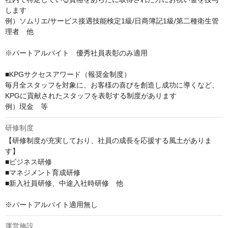
します

例）ソムリエ/サービス接遇技能検定1級/日商簿記1級/第二種衛生管
理者　他

※パートアルバイト　優秀社員表彰のみ適用

■KPGサクセスアワード（報奨金制度）

毎月全スタッフを対象に、お客様の喜びを創造し成功に導くなど、
KPGに貢献されたスタッフを表彰する制度があります

例）現金　等
研修制度
【研修制度が充実しており、社員の成長を応援する風土がありま
す】

■ビジネス研修

■マネジメント育成研修

■新入社員研修、中途入社時研修　他

※パートアルバイト適用無し
運営施設