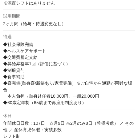
※深夜シフトはありません
試用期間
2ヶ月間（給与・待遇変更なし）
待遇
◆社会保険完備   

◆ヘルスケアサポート

◆交通費規定支給 

◆昇給昇格年1回（評価に基づく）

◆制服貸与 

◆食事補助 

◆寮完備(単身寮/新築あり/家電完備）※ご自宅から通勤が困難な場
合 

　本人負担→単身赴任者10,000円、一般20,000円  

◆60歳定年制（65歳まで再雇用制度あり）
休日
年間休日日数：107日　☆月9日 ※2月のみ8日（希望考慮） ／ その
他 ／ 産休育児休暇：実績多数 

シフト制 
