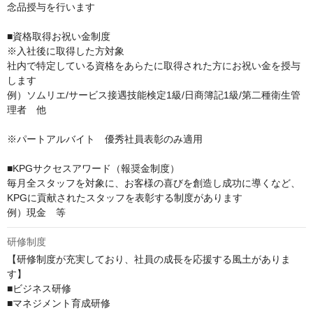
念品授与を行います

■資格取得お祝い金制度

※入社後に取得した方対象

社内で特定している資格をあらたに取得された方にお祝い金を授与
します

例）ソムリエ/サービス接遇技能検定1級/日商簿記1級/第二種衛生管
理者　他

※パートアルバイト　優秀社員表彰のみ適用

■KPGサクセスアワード（報奨金制度）

毎月全スタッフを対象に、お客様の喜びを創造し成功に導くなど、
KPGに貢献されたスタッフを表彰する制度があります

例）現金　等
研修制度
【研修制度が充実しており、社員の成長を応援する風土がありま
す】

■ビジネス研修

■マネジメント育成研修
