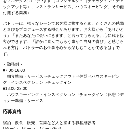
をマルチタスクに行います（コンシェルジュ（チェックイン・チェ
ックアウト等）、レストランサービス、ハウスキーピング、その他
付随する業務）
バトラーは、様々なシーンでお客様に接するため、たくさんの感動
と喜びをプロデュースする機会があります。お客様から「ありがと
う」「またあなたに会いにきます」と言ってもらえる、心に残る接
客ができます。「誰かに喜んでもらう事がご自身の喜び」と感じら
れる方は、バトラーのお仕事を心から楽しむことができるはずで
す。
＜勤務例＞
■7:00-16:00
朝食準備・サービス⇒チェックアウト⇒休憩⇒ハウスキーピン
グ・インスペクション⇒チェックイン
■13:00-22:00
ハウスキーピング・インスペクション⇒チェックイン⇒休憩⇒デ
ィナー準備・サービス
応募資格
宿泊、飲食、販売、営業など人と接する職種経験者
Uターン、Iターン、Jターン歓迎