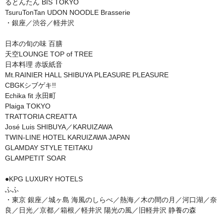
るとんたん BIS TOKYO

TsuruTonTan UDON NOODLE Brasserie

・銀座／渋谷／軽井沢

日本の旬の味 百膳

天空LOUNGE TOP of TREE

日本料理 赤坂紙音

Mt.RAINIER HALL SHIBUYA PLEASURE PLEASURE

CBGKシブゲキ!!

Echika fit 永田町

Plaiga TOKYO

TRATTORIA CREATTA　

José Luis SHIBUYA／KARUIZAWA

TWIN-LINE HOTEL KARUIZAWA JAPAN

GLAMDAY STYLE TEITAKU 

GLAMPETIT SOAR

●KPG LUXURY HOTELS

ふふ

・東京 銀座／城ヶ島 海風のしらべ／熱海／木の間の月／河口湖／奈
良／日光／京都／箱根／軽井沢 陽光の風／旧軽井沢 静養の森
