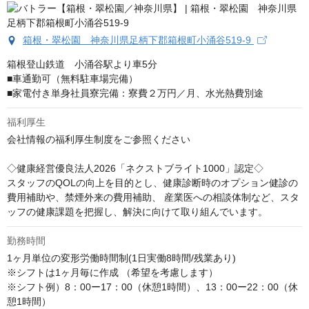
箱根・翠松園 神奈川県足柄下郡箱根町小涌谷519-9
箱根登山鉄道　小涌谷駅より車5分

■車通勤可（無料駐車場完備）

■家電付き単身社員寮完備：寮費２万円／月、水光熱費別途
福利厚生
会社情報の福利厚生制度をご参照ください

◇健康経営優良法人2026「ネクストブライト1000」認定◇

スタッフのQOLの向上を目的とし、健康診断時のオプション健診の
費用補助や、禁煙外来の費用補助、 産業医への相談体制など、スタ
ッフの健康課題を把握し、解決に向けて取り組んでいます。
勤務時間
1ヶ月単位の変形労働時間制(1日実働8時間/残業あり) 

※シフトは1ヶ月毎に作成 （希望を考慮します）

※シフト例）8：00ー17：00（休憩1時間）、13：00ー22：00（休
憩1時間）
