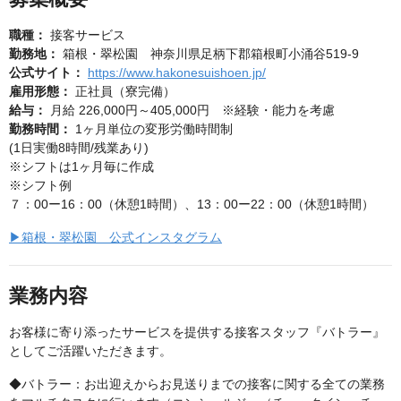
職種：
接客サービス
勤務地：
箱根・翠松園 神奈川県足柄下郡箱根町小涌谷519-9
公式サイト：
https://www.hakonesuishoen.jp/
雇用形態：
正社員（寮完備）
給与：
月給 226,000円～405,000円 ※経験・能力を考慮
勤務時間：
1ヶ月単位の変形労働時間制
(1日実働8時間/残業あり)
※シフトは1ヶ月毎に作成
※シフト例
７：00ー16：00（休憩1時間）、13：00ー22：00（休憩1時間）
▶箱根・翠松園 公式インスタグラム
業務内容
お客様に寄り添ったサービスを提供する接客スタッフ『バトラー』
としてご活躍いただきます。
◆バトラー：お出迎えからお見送りまでの接客に関する全ての業務