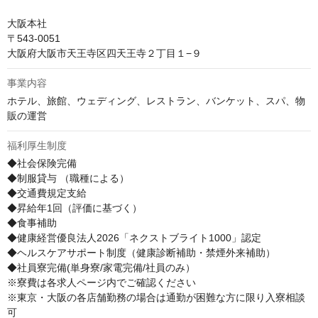
大阪本社

〒543-0051 

大阪府大阪市天王寺区四天王寺２丁目１−９
事業内容
ホテル、旅館、ウェディング、レストラン、バンケット、スパ、物
販の運営
福利厚生制度
◆社会保険完備 

◆制服貸与 （職種による）

◆交通費規定支給 

◆昇給年1回（評価に基づく） 

◆食事補助 

◆健康経営優良法人2026「ネクストブライト1000」認定

◆ヘルスケアサポート制度（健康診断補助・禁煙外来補助）

◆社員寮完備(単身寮/家電完備/社員のみ）　

※寮費は各求人ページ内でご確認ください

※東京・大阪の各店舗勤務の場合は通勤が困難な方に限り入寮相談
可
