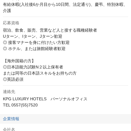
有給休暇(入社後6か月目から10日間、法定通り)、慶弔、特別休暇、
介護
応募資格
宿泊、飲食、販売、営業など人と接する職種経験者

Uターン、Iターン、Jターン歓迎　

◎ 接客マナーを身に付けたい方歓迎　

◎ ホテル、または旅館経験者歓迎

【海外国籍の方】

◎日本語能力試験N２以上保有者

または同等の日本語スキルをお持ちの方

◎英語必須
連絡先
KPG LUXURY HOTELS　パーソナルオフィス 

TEL 0557(55)7520
企業情報
会社名