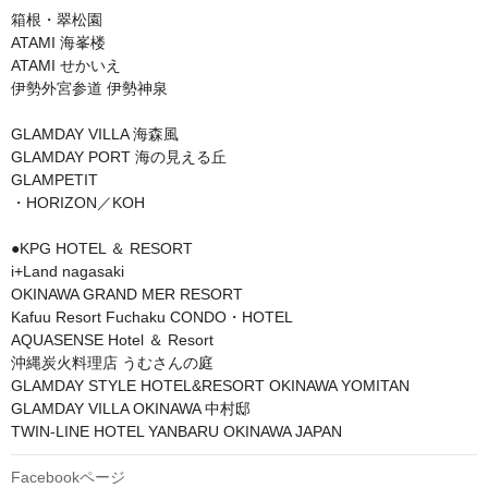
箱根・翠松園

ATAMI 海峯楼

ATAMI せかいえ

伊勢外宮参道 伊勢神泉

GLAMDAY VILLA 海森風

GLAMDAY PORT 海の見える丘

GLAMPETIT 

・HORIZON／KOH

●KPG HOTEL ＆ RESORT

i+Land nagasaki

OKINAWA GRAND MER RESORT

Kafuu Resort Fuchaku CONDO・HOTEL

AQUASENSE Hotel ＆ Resort

沖縄炭火料理店 うむさんの庭

GLAMDAY STYLE HOTEL&RESORT OKINAWA YOMITAN

GLAMDAY VILLA OKINAWA 中村邸

TWIN-LINE HOTEL YANBARU OKINAWA JAPAN
Facebookページ