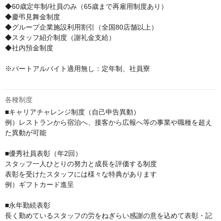
◆60歳定年制/社員のみ（65歳まで再雇用制度あり）

◆慶弔見舞金制度

◆グループ企業施設利用割引（全国80店舗以上）

◆スタッフ紹介制度（謝礼金支給）

◆社内預金制度

※パートアルバイト適用無し：定年制、社員寮

各種制度
■キャリアチャレンジ制度（自己申告異動）

例）レストランから宿泊へ、接客から広報へ等の事業や職種を超え
た異動が可能

■優秀社員表彰（年2回）

スタッフ一人ひとりの努力と成長を評価する制度

表彰を受けたスタッフには様々な特典があります

例）ギフトカード進呈

■永年勤続表彰

長く勤めているスタッフの労をねぎらい感謝の意を込めて表彰・記