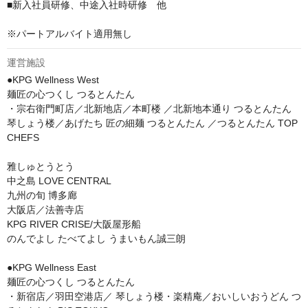
■新入社員研修、中途入社時研修　他

※パートアルバイト適用無し
運営施設
●KPG Wellness West

麺匠の心つくし つるとんたん

・宗右衛門町店／北新地店／本町楼 ／北新地本通り つるとんたん 
琴しょう楼／あげたち 匠の細麺 つるとんたん ／つるとんたん TOP 
CHEFS

雅しゅとうとう 

中之島 LOVE CENTRAL

九州の旬 博多廊

大阪店／法善寺店

KPG RIVER CRISE/大阪屋形船

のんでよし たべてよし うまいもん誠三朗

●KPG Wellness East

麺匠の心つくし つるとんたん

・新宿店／羽田空港店／ 琴しょう楼・楽精庵／おいしいおうどん つ