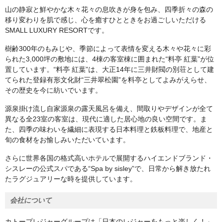
山の静寂と鮮やかな木々花々の息吹きが身を包み、四季折々の森の
移り変わりを肌で感じ、心を癒すひとときをお過ごしいただける
SMALL LUXURY RESORTです。
樹齢300年のもみじや、季節によって表情を変える木々や花々に彩
られた3,000坪の敷地には、4棟の客室棟に囲まれた“料亭 紅葉”が位
置しています。“料亭 紅葉”は、大正14年に三井財閥の別荘として建
てられた登録有形文化財“三井翠松園”を料亭としてよみがえらせ、
その歴史を今に紡いでいます。
源泉掛け流し自家源泉の露天風呂を備え、間取りやデザインが全て
異なる全23室の客室は、現代に適した居心地の良い空間です。ま
た、四季の味わいを繊細に表現する日本料理と鉄板料理で、地産と
旬の食材をお愉しみいただいています。
さらに世界各国の格式高いホテルで展開するハイエンドブランド・
シスレーの公式スパである“Spa by sisley”で、日常から解き放たれ
たラグジュアリーな時を提供しています。
会社について
カトープレジャーグループは「日本のレジャーをもっと楽しく！」