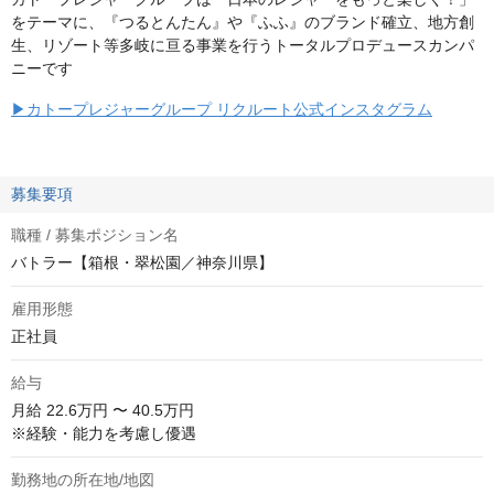
をテーマに、『つるとんたん』や『ふふ』のブランド確立、地方創
生、リゾート等多岐に亘る事業を行うトータルプロデュースカンパ
ニーです
▶カトープレジャーグループ リクルート公式インスタグラム
募集要項
職種 / 募集ポジション名
バトラー【箱根・翠松園／神奈川県】
雇用形態
正社員
給与
月給
22.6万円 〜 40.5万円
※経験・能力を考慮し優遇
勤務地の所在地/地図