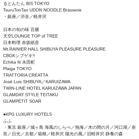
るとんたん BIS TOKYO

TsuruTonTan UDON NOODLE Brasserie

・銀座／渋谷／軽井沢

日本の旬の味 百膳

天空LOUNGE TOP of TREE

日本料理 赤坂紙音

Mt.RAINIER HALL SHIBUYA PLEASURE PLEASURE

CBGKシブゲキ!!

Echika fit 永田町

Plaiga TOKYO

TRATTORIA CREATTA　

José Luis SHIBUYA／KARUIZAWA

TWIN-LINE HOTEL KARUIZAWA JAPAN

GLAMDAY STYLE TEITAKU 

GLAMPETIT SOAR

●KPG LUXURY HOTELS

ふふ

・東京 銀座／城ヶ島 海風のしらべ／熱海／木の間の月／河口湖／奈
良／日光／京都／箱根／軽井沢 陽光の風／旧軽井沢 静養の森
