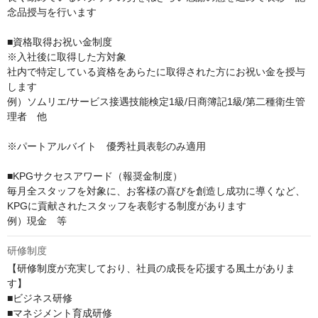
念品授与を行います

■資格取得お祝い金制度

※入社後に取得した方対象

社内で特定している資格をあらたに取得された方にお祝い金を授与
します

例）ソムリエ/サービス接遇技能検定1級/日商簿記1級/第二種衛生管
理者　他

※パートアルバイト　優秀社員表彰のみ適用

■KPGサクセスアワード（報奨金制度）

毎月全スタッフを対象に、お客様の喜びを創造し成功に導くなど、
KPGに貢献されたスタッフを表彰する制度があります

例）現金　等
研修制度
【研修制度が充実しており、社員の成長を応援する風土がありま
す】

■ビジネス研修

■マネジメント育成研修
