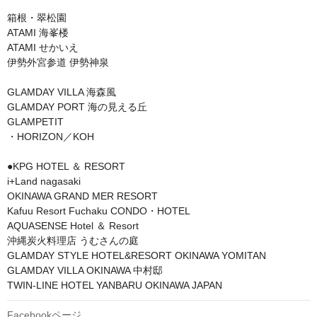
箱根・翠松園

ATAMI 海峯楼

ATAMI せかいえ

伊勢外宮参道 伊勢神泉

GLAMDAY VILLA 海森風

GLAMDAY PORT 海の見える丘

GLAMPETIT 

・HORIZON／KOH

●KPG HOTEL ＆ RESORT

i+Land nagasaki

OKINAWA GRAND MER RESORT

Kafuu Resort Fuchaku CONDO・HOTEL

AQUASENSE Hotel ＆ Resort

沖縄炭火料理店 うむさんの庭

GLAMDAY STYLE HOTEL&RESORT OKINAWA YOMITAN

GLAMDAY VILLA OKINAWA 中村邸

TWIN-LINE HOTEL YANBARU OKINAWA JAPAN
Facebookページ