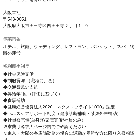
大阪本社

〒543-0051 

大阪府大阪市天王寺区四天王寺２丁目１−９
事業内容
ホテル、旅館、ウェディング、レストラン、バンケット、スパ、物
販の運営
福利厚生制度
◆社会保険完備 

◆制服貸与 （職種による）

◆交通費規定支給 

◆昇給年1回（評価に基づく） 

◆食事補助 

◆健康経営優良法人2026「ネクストブライト1000」認定

◆ヘルスケアサポート制度（健康診断補助・禁煙外来補助）

◆社員寮完備(単身寮/家電完備/社員のみ）　

※寮費は各求人ページ内でご確認ください

※東京・大阪の各店舗勤務の場合は通勤が困難な方に限り入寮相談
可
