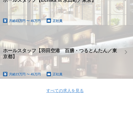
ホールスタッフ【Echika fit 永田町／東京】
月給
23万円 〜 45万円
正社員
ホールスタッフ【羽田空港 百膳・つるとんたん／東
京都】
月給
23万円 〜 45万円
正社員
すべての求人を見る