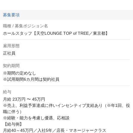
募集要項
職種 / 募集ポジション名
ホールスタッフ【天空LOUNGE TOP of TREE／東京都】
雇用形態
正社員
契約期間
※期間の定めなし

※試用期間6カ月間は契約社員
給与
月給
23万円 〜 45万円
※売上、利益予算達成に伴いインセンティブ支給あり（※年1回、役
職に伴う）

※経験・能力を考慮し優遇、応相談

【給与例】

月給40～45万円／入社5年／店長・マネージャークラス
