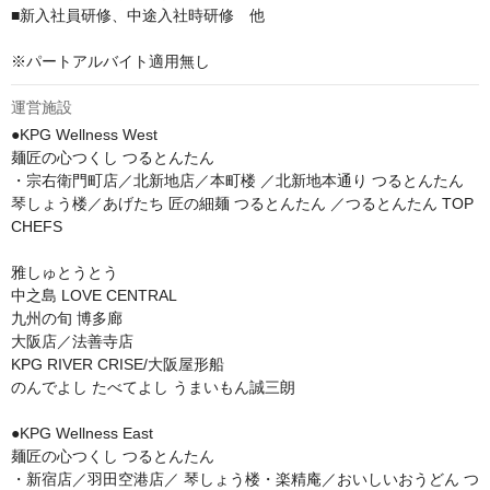
■新入社員研修、中途入社時研修　他

※パートアルバイト適用無し
運営施設
●KPG Wellness West

麺匠の心つくし つるとんたん

・宗右衛門町店／北新地店／本町楼 ／北新地本通り つるとんたん 
琴しょう楼／あげたち 匠の細麺 つるとんたん ／つるとんたん TOP 
CHEFS

雅しゅとうとう 

中之島 LOVE CENTRAL

九州の旬 博多廊

大阪店／法善寺店

KPG RIVER CRISE/大阪屋形船

のんでよし たべてよし うまいもん誠三朗

●KPG Wellness East

麺匠の心つくし つるとんたん

・新宿店／羽田空港店／ 琴しょう楼・楽精庵／おいしいおうどん つ