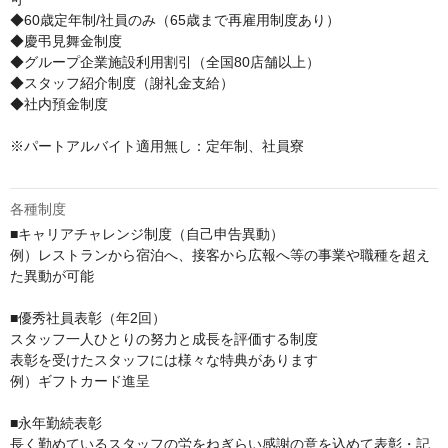
◆60歳定年制/社員のみ（65歳まで再雇用制度あり）

◆慶弔見舞金制度

◆グループ企業施設利用割引（全国80店舗以上）

◆スタッフ紹介制度（謝礼金支給）

◆社内預金制度

※パートアルバイト適用無し：定年制、社員寮

各種制度
■キャリアチャレンジ制度（自己申告異動）

例）レストランから宿泊へ、接客から広報へ等の事業や職種を超え
た異動が可能

■優秀社員表彰（年2回）

スタッフ一人ひとりの努力と成長を評価する制度

表彰を受けたスタッフには様々な特典があります

例）ギフトカード進呈

■永年勤続表彰

長く勤めているスタッフの労をねぎらい感謝の意を込めて表彰・記