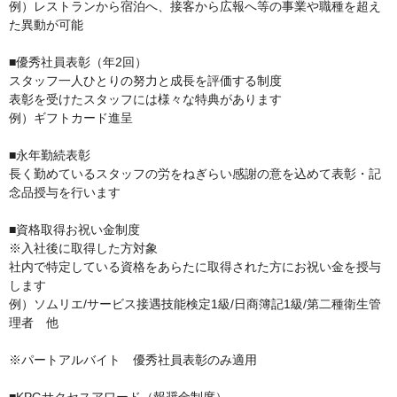
例）レストランから宿泊へ、接客から広報へ等の事業や職種を超え
た異動が可能

■優秀社員表彰（年2回）

スタッフ一人ひとりの努力と成長を評価する制度

表彰を受けたスタッフには様々な特典があります

例）ギフトカード進呈

■永年勤続表彰

長く勤めているスタッフの労をねぎらい感謝の意を込めて表彰・記
念品授与を行います

■資格取得お祝い金制度

※入社後に取得した方対象

社内で特定している資格をあらたに取得された方にお祝い金を授与
します

例）ソムリエ/サービス接遇技能検定1級/日商簿記1級/第二種衛生管
理者　他

※パートアルバイト　優秀社員表彰のみ適用
