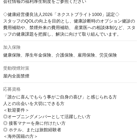
会社情報の福利厚生制度をご参照ください

◇健康経営優良法人2026「ネクストブライト1000」認定◇

スタッフのQOLの向上を目的とし、健康診断時のオプション健診の
費用補助や、禁煙外来の費用補助、 産業医への相談体制など、スタ
ッフの健康課題を把握し、解決に向けて取り組んでいます。
加入保険
健康保険、厚生年金保険、介護保険、雇用保険、労災保険
受動喫煙対策
屋内全面禁煙
応募資格
「誰かに喜んでもらう事がご自身の喜び」と感じられる方

人との出会いを大切にできる方　

＜歓迎要件＞　

◎オープニングメンバーとして活躍したい方

◎ 接客マナーを身に付けたい方

◎ ホテル、または旅館経験者

＜海外国籍の方＞
