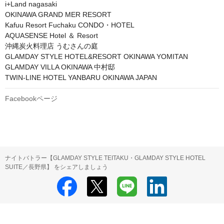
i+Land nagasaki

OKINAWA GRAND MER RESORT

Kafuu Resort Fuchaku CONDO・HOTEL

AQUASENSE Hotel ＆ Resort

沖縄炭火料理店 うむさんの庭

GLAMDAY STYLE HOTEL&RESORT OKINAWA YOMITAN

GLAMDAY VILLA OKINAWA 中村邸

TWIN-LINE HOTEL YANBARU OKINAWA JAPAN
Facebookページ
ナイトバトラー【GLAMDAY STYLE TEITAKU・GLAMDAY STYLE HOTEL
SUITE／長野県】 をシェアしましょう