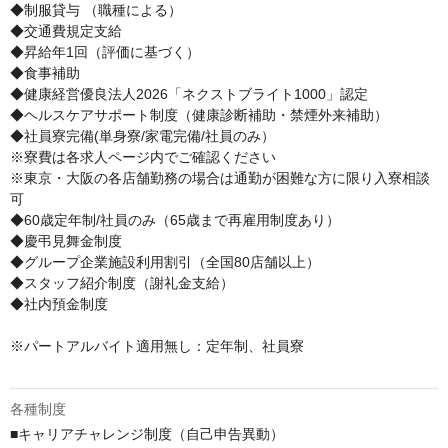
◆制服貸与 （職種による）

◆交通費規定支給 

◆昇給年1回（評価に基づく） 

◆食事補助 

◆健康経営優良法人2026「ネクストブライト1000」認定

◆ヘルスケアサポート制度（健康診断補助・禁煙外来補助）

◆社員寮完備(単身寮/家電完備/社員のみ）　

※寮費は各求人ページ内でご確認ください

※東京・大阪の各店舗勤務の場合は通勤が困難な方に限り入寮相談
可

◆60歳定年制/社員のみ（65歳まで再雇用制度あり）

◆慶弔見舞金制度

◆グループ企業施設利用割引（全国80店舗以上）

◆スタッフ紹介制度（謝礼金支給）

◆社内預金制度

※パートアルバイト適用無し：定年制、社員寮

各種制度
■キャリアチャレンジ制度（自己申告異動）
