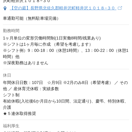
【空の庭】長野県北佐久郡軽井沢町軽井沢１０１８−３０
車通勤可能（無料駐車場完備）
勤務時間
1ヶ月単位の変形労働時間制(1日実働8時間/残業あり) 

※シフトは1ヶ月毎に作成 （希望を考慮します）

※シフト例）9：00-18：00（休憩1時間）、13：00-22：00（休憩1
時間）他

※深夜勤務はありません
休日
年間休日日数：107日　☆月9日 ※2月のみ8日（希望考慮） ／ その
他 ／ 産休育児休暇：実績多数 

シフト制 

有給休暇(入社後6か月目から10日間、法定通り)、慶弔、特別休暇、
介護

★５連休取得推奨
福利厚生