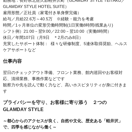
勤務地：長野県北佐久郡軽井沢町（GLAMDAY STYLE TEITAKU／
GLAMDAY STYLE HOTEL SUITE）
雇用形態／正社員（家電付き単身寮完備）
給与／月給22.6万～40.5万 ※経験・能力を考慮
時間／1ヶ月単位の変形労働時間制(1日実働8時間/残業あり)
シフト例）21:00－翌9:00／22:00－翌10:00（実働8時間）
休日／年間107日（月9日 ＊2月のみ8日）
充実したサポート体制： 様々な研修制度、5連休取得奨励、ヘルス
ケアサポートなど
仕事内容
翌日のチェックアウト準備、フロント業務、館内巡回やお客様対
応、清掃業務、事務作業などです
観察力や先を読んで動く力など、高いホスピタリティが身に付きま
す
プライバシーを守り、お客様に寄り添う ２つの
GLAMDAY STYLE
～都心からのアクセスが良く、自然や文化、歴史ある「軽井沢」
で、四季を感じながら働く～