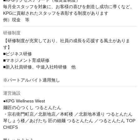
■KPGサクセスアワード（報奨金制度）

毎月全スタッフを対象に、お客様の喜びを創造し成功に導くなど、
KPGに貢献されたスタッフを表彰する制度があります

例）現金　等
研修制度
【研修制度が充実しており、社員の成長を応援する風土がありま
す】

■ビジネス研修

■マネジメント育成研修

■新入社員研修、中途入社時研修　他

※パートアルバイト適用無し
運営施設
●KPG Wellness West

麺匠の心つくし つるとんたん

・宗右衛門町店／北新地店／本町楼 ／北新地本通り つるとんたん 
琴しょう楼／あげたち 匠の細麺 つるとんたん ／つるとんたん TOP 
CHEFS
