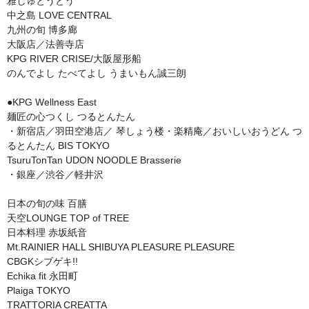
雅しゅとうとう 

中之島 LOVE CENTRAL

九州の旬 博多廊

大阪店／法善寺店

KPG RIVER CRISE/大阪屋形船

のんでよし たべてよし うまいもん誠三朗

●KPG Wellness East

麺匠の心つくし つるとんたん

・新宿店／羽田空港店／ 琴しょう楼・楽精庵／おいしいおうどん つ
るとんたん BIS TOKYO

TsuruTonTan UDON NOODLE Brasserie

・銀座／渋谷／軽井沢

日本の旬の味 百膳

天空LOUNGE TOP of TREE

日本料理 赤坂紙音

Mt.RAINIER HALL SHIBUYA PLEASURE PLEASURE

CBGKシブゲキ!!

Echika fit 永田町

Plaiga TOKYO

TRATTORIA CREATTA　
