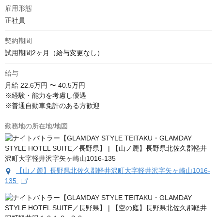
雇用形態
正社員
契約期間
試用期間2ヶ月（給与変更なし）
給与
月給
22.6万円 〜 40.5万円
※経験・能力を考慮し優遇

※普通自動車免許のある方歓迎
勤務地の所在地/地図
【山ノ麓】長野県北佐久郡軽井沢町大字軽井沢字矢ヶ崎山1016-
135