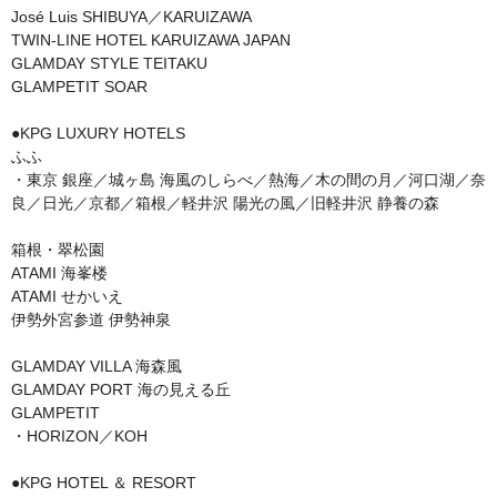
José Luis SHIBUYA／KARUIZAWA

TWIN-LINE HOTEL KARUIZAWA JAPAN

GLAMDAY STYLE TEITAKU 

GLAMPETIT SOAR

●KPG LUXURY HOTELS

ふふ

・東京 銀座／城ヶ島 海風のしらべ／熱海／木の間の月／河口湖／奈
良／日光／京都／箱根／軽井沢 陽光の風／旧軽井沢 静養の森

箱根・翠松園

ATAMI 海峯楼

ATAMI せかいえ

伊勢外宮参道 伊勢神泉

GLAMDAY VILLA 海森風

GLAMDAY PORT 海の見える丘

GLAMPETIT 

・HORIZON／KOH

●KPG HOTEL ＆ RESORT
