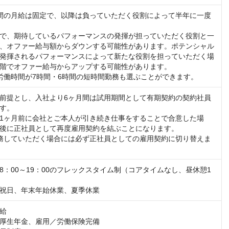
間の月給は固定で、以降は負っていただく役割によって半年に一度
で、期待しているパフォーマンスの発揮が担っていただく役割と一
、オファー給与額からダウンする可能性があります。ポテンシャル
発揮されるパフォーマンスによって新たな役割を担っていただく場
階でオファー給与からアップする可能性があります。

労働時間が7時間・6時間の短時間勤務も選ぶことができます。
前提とし、入社より6ヶ月間は試用期間として有期契約の契約社員
す。

1ヶ月前に会社とご本人が引き続き仕事をすることで合意した場
後に正社員として再度雇用契約を結ぶことになります。

務していただく場合には必ず正社員としての雇用契約に切り替えま
8：00～19：00のフレックスタイム制（コアタイムなし、昼休憩1
祝日、年末年始休業、夏季休業
給

厚生年金、雇用／労働保険完備
