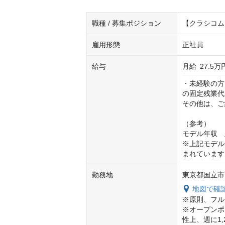
職種 / 募集ポジション
【クラシコ
雇用形態
正社員
給与
月給
27.5万
・未経験の方
の固定残業代
その他は、ご
（参考）

モデル年収　
※上記モデル
まれています
勤務地
東京都国立市
地図で確
※原則、フル
※オープンポ
性上、週に1