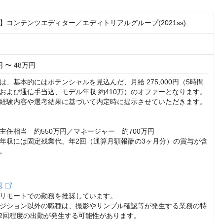
ム】コンテンツエディター／エディトリアルグループ(2021ss)
円 〜 48万円
は、基本的にはポテンシャルを見込んだ、月給 275,000円（5時間
および通信手当込、モデル年収 約410万）のオファーとなります。
経験内容や選考結果に基づいて内定時に提示させていただきます。

主任相当　約550万円／マネージャー　約700万円

年収には固定残業代、年2回（通算月額報酬の3ヶ月分）の賞与が含
。
認
リモートでの勤務を推奨しています。

ジション以外の職種は、撮影やサンプル確認等が発生する業務の特
,2回程度の出勤が発生する可能性があります。