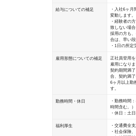
・入社6ヶ月
給与についての補足
変動します。

・経験者の方
致しない場合
採用の方も、
合は、早い段
・1日の所定
正社員登用を
雇用形態についての補足
雇用になりま
契約期間満了
合、契約満了
6ヶ月以上勤
す。
・勤務時間：
勤務時間・休日
時間含む。）

・休日：土日
・交通費全支
福利厚生
・社会保険、