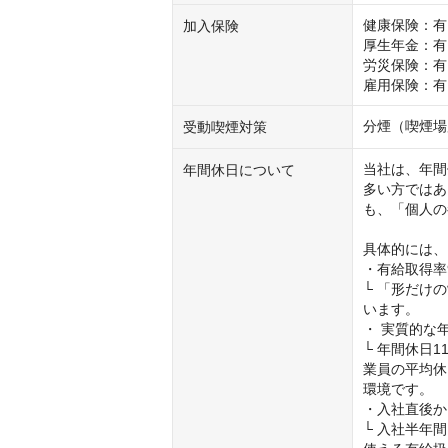
健康保険：有
加入保険
厚生年金：有

労災保険：有

雇用保険：有
分煙（喫煙場
受動喫煙対策
当社は、年間
年間休日について
多い方ではあ
も、「個人の
具体的には、

・有給取得率9
└ 「形だけ
います。

・ 実質的な年
└ 年間休日
業員の平均休
環境です。

・入社直後か
└ 入社半年