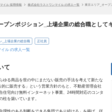
マイル 採用情報
株式会社ラストワンマイル の求人一覧
東京エリア_オープ
ープンポジション_上場企業の総合職として
ン_上場企業の総合職
正社員
イル の求人一覧
いて
らゆる商品を世の中にまだない販売の手法を考えて新たな
独占的に販売する」という営業方針のもと、不動産管理会社
合住宅向け無料インターネット事業、24時間対応のコンタ
の柱を築いています。
合理性のある判断をできる集団であり続ける」を掲げ、従