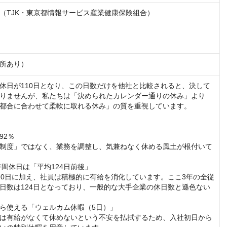
（TJK・東京都情報サービス産業健康保険組合）

所あり）
休日が110日となり、この日数だけを他社と比較されると、決して
りませんが、私たちは「決められたカレンダー通りの休み」より
都合に合わせて柔軟に取れる休み」の質を重視しています。

2％

の制度」ではなく、業務を調整し、気兼ねなく休める風土が根付いて
間休日は「平均124日前後」

110日に加え、社員は積極的に有給を消化しています。ここ3年の全従
日数は124日となっており、一般的な大手企業の休日数と遜色ない
ら使える「ウェルカム休暇（5日）」

間は有給がなくて休めないという不安を払拭するため、入社初日から