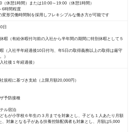
:00（休憩1時間）または10:00～19:00（休憩1時間）

6時間程度

の変形労働時間制を採用しフレキシブルな働き方が可能です
0日

休暇（有給休暇付与前の入社から半年間の期間に特別休暇として５
暇（入社半年経過後10日付与、年5日の取得義務以上の取得は厳守
。）

入社後１年経過後）
規程に基づき支給（上限月額20,000円）

ザ予防接種

テル宿泊

どもが小学校６年生の３月までを対象とし、子ども１人あたり月額
。また、対象となる子がある扶養控除配偶者も対象とし、月額は5,000