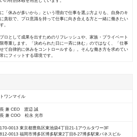
いの特別休暇を用意しています。

に「休みが多いから」という理由で仕事を選ぶ方よりも、自身のキ
に貪欲で、プロ意識を持って仕事に向き合える方と一緒に働きたい
す。

プロとして成果を出すためのリフレッシュや、家族・プライベート
限尊重します。「決められた日に一斉に休む」のではなく、「仕事
せて自律的に休みをコントロールする」。そんな働き方を求めてい
常にフィットする環境です。
トワンマイル
 兼 CEO　渡辺 誠

 兼 COO　松永 光市
70-0013 東京都豊島区東池袋4丁目21-1アウルタワー3F

12-0013 福岡市博多区博多駅東2丁目8-27博多駅東パネスビル