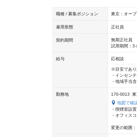
職種 / 募集ポジション
東京：オープ
雇用形態
正社員
無期正社員

契約期間
試用期間：3
給与
応相談
※目安であり
・インセンテ
・地域手当含
勤務地
170-001
地図で確
・喫煙室設置

・オフィスコ
変更の範囲：