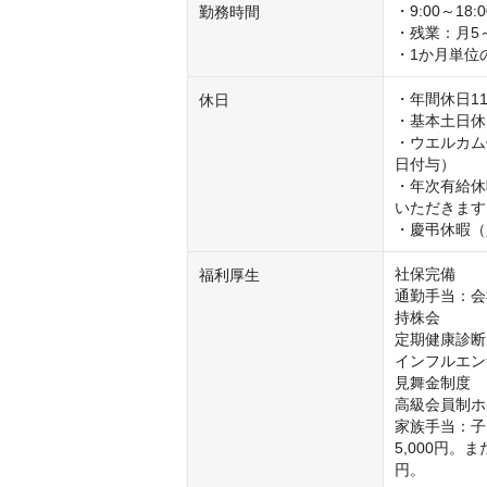
・9:00～18
勤務時間
・残業：月5～
・1か月単位
・年間休日11
休日
・基本土日休

・ウエルカム
日付与）

・年次有給休
いただきます
・慶弔休暇（
社保完備

福利厚生
通勤手当：会社
持株会

定期健康診断

インフルエン
見舞金制度

高級会員制ホ
家族手当：子
5,000円
円。