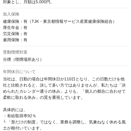
対象とし、月額は5,000円。
加入保険
健康保険：有（TJK・東京都情報サービス産業健康保険組合）

厚生年金：有

労災保険：有

雇用保険：有
受動喫煙対策
分煙（喫煙場所あり）
年間休日について
当社は、日勤の場合は年間休日が110日となり、この日数だけを他
社と比較されると、決して多い方ではありませんが、私たちは「決
められたカレンダー通りの休み」よりも、「個人の都合に合わせて
柔軟に取れる休み」の質を重視しています。

具体的には、

・有給取得率92％

└ 「形だけの制度」ではなく、業務を調整し、気兼ねなく休める風
土が根付いています。
