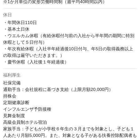
※1か月単位の変形労働時間制（週平均40時間以内）
休日
・年間休日110日

・基本土日休

・ウエルカム休暇（有給休暇付与前の入社から半年間の期間に特別
休暇として５日付与）

・年次有給休暇（入社半年経過後10日付与、年5日の取得義務以上
の取得は厳守いただきます。）

・慶弔休暇（入社後１年経過後）
福利厚生
社保完備

通勤手当：会社規程に基づき支給（上限月額20,000円）

持株会

定期健康診断

インフルエンザ予防接種

見舞金制度

高級会員制ホテル宿泊

家族手当：子どもが小学校６年生の３月までを対象とし、子ども１
人あたり月額5,000円。また、対象となる子がある扶養控除配偶者も