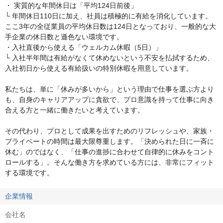
・ 実質的な年間休日は「平均124日前後」

└ 年間休日110日に加え、社員は積極的に有給を消化しています。
ここ3年の全従業員の平均休日数は124日となっており、一般的な大
手企業の休日数と遜色ない環境です。

・入社直後から使える「ウェルカム休暇（5日）」

└ 入社半年間は有給がなくて休めないという不安を払拭するため、
入社初日から使える有給扱いの特別休暇を用意しています。

私たちは、単に「休みが多いから」という理由で仕事を選ぶ方より
も、自身のキャリアアップに貪欲で、プロ意識を持って仕事に向き
合える方と一緒に働きたいと考えています。

その代わり、プロとして成果を出すためのリフレッシュや、家族・
プライベートの時間は最大限尊重します。「決められた日に一斉に
休む」のではなく、「仕事の進捗に合わせて自律的に休みをコント
ロールする」。そんな働き方を求めている方には、非常にフィット
する環境です。
企業情報
会社名