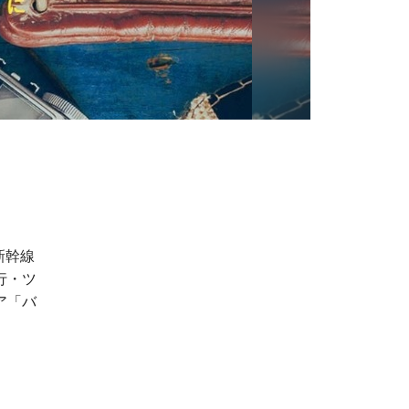
新幹線
行・ツ
ア「バ