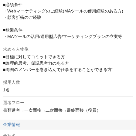
■必須条件

・Webマーケティングのご経験(MAツールの使用経験のある方)

・顧客折衝のご経験

■歓迎条件

・MAツールの活用/運用型広告/マーケティングプランの立案等
求める人物像
■目標に対してコミットできる方

■論理的思考、仮説思考力のある方

■周囲のメンバーを巻き込んで仕事をすることができる方"
採用人数
1名
選考フロー
書類選考→一次面接→二次面接→最終面接（役員）
企業情報
会社名