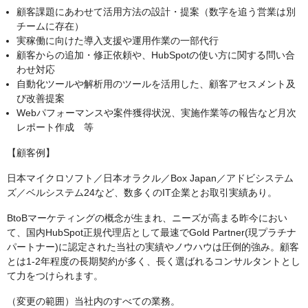
顧客課題にあわせて活用方法の設計・提案（数字を追う営業は別
チームに存在）
実稼働に向けた導入支援や運用作業の一部代行
顧客からの追加・修正依頼や、HubSpotの使い方に関する問い合
わせ対応
自動化ツールや解析用のツールを活用した、顧客アセスメント及
び改善提案
Webパフォーマンスや案件獲得状況、実施作業等の報告など月次
レポート作成 等
【顧客例】
日本マイクロソフト／日本オラクル／Box Japan／アドビシステム
ズ／ベルシステム24など、数多くのIT企業とお取引実績あり。
BtoBマーケティングの概念が生まれ、ニーズが高まる昨今におい
て、国内HubSpot正規代理店として最速でGold Partner(現プラチナ
パートナー)に認定された当社の実績やノウハウは圧倒的強み。顧客
とは1-2年程度の長期契約が多く、長く選ばれるコンサルタントとし
て力をつけられます。
（変更の範囲）当社内のすべての業務。