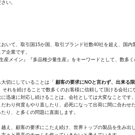
ださい。
おいて、取引国15か国、取引ブランド社数40社を超え、国内
ェア企業です。
M生産メイン』『多品種少量生産』をキーワードとして、数多
も大切にしていることは「
顧客の要求にNOと言わず、出来る
」それを続けることで数多くのお客様に信頼して頂ける会社に
軟に迅速に対応し続けることは、会社としては大変なことです
こだわり何度もやり直したり、必死になって出荷に間に合わせ
ったり、と多くの問題に直面します。
り越え、顧客の要求にこたえ続け、世界トップの製品を生み出
る方々と最高のチームを作っていきたいと考えています。