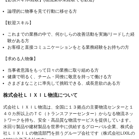
論理的に物事を見て行動に移せる方
【歓迎スキル】
これまでの業務の中で、何かしらの改善活動を実施/リードした経
験がある方
お客様と直接コミュニケーションをとる業務経験をお持ちの方
【求める人物像】
当事者意識をもって日々の業務に取り組める方
健康で明るく、チーム・同僚に敬意を持って働ける方
さまざまなことに率先して挑戦できる、成長意欲のある方
株式会社ＬＩＸＩＬ物流について
式会社ＬＩＸＩＬ物流は、全国に１３拠点の主要物流センターと１
４０カ所以上のＴＣ（トランスファーセンター）からなる物流ネッ
トワークを持ち、安全・高品質な物流サービスを提供しています。
水回り製品や建材製品を世界中に供給するグローバル企業、株式会
社ＬＩＸＩＬの物流部門を担うグループ会社です（株式会社LIXILの