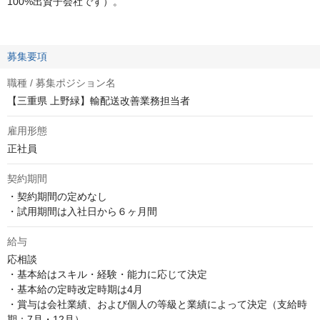
100%出資子会社です）。
募集要項
職種 / 募集ポジション名
【三重県 上野緑】輸配送改善業務担当者
雇用形態
正社員
契約期間
・契約期間の定めなし

・試用期間は入社日から６ヶ月間
給与
応相談
・基本給はスキル・経験・能力に応じて決定

・基本給の定時改定時期は4月

・賞与は会社業績、および個人の等級と業績によって決定（支給時
期：7月・12月）
