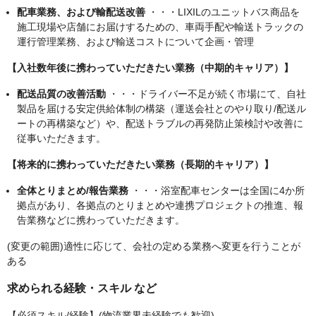
配車業務、および輸配送改善
・・・LIXILのユニットバス商品を
施工現場や店舗にお届けするための、車両手配や輸送トラックの
運行管理業務、および輸送コストについて企画・管理
【入社数年後に携わっていただきたい業務（中期的キャリア）】
配送品質の改善活動
・・・ドライバー不足が続く市場にて、自社
製品を届ける安定供給体制の構築（運送会社とのやり取り/配送ル
ートの再構築など）や、配送トラブルの再発防止策検討や改善に
従事いただきます。
【将来的に携わっていただきたい業務（長期的キャリア）】
全体とりまとめ/報告業務
・・・浴室配車センターは全国に4か所
拠点があり、各拠点のとりまとめや連携プロジェクトの推進、報
告業務などに携わっていただきます。
(変更の範囲)適性に応じて、会社の定める業務へ変更を行うことが
ある
求められる経験・スキル など
【必須スキル/経験】(物流業界未経験でも歓迎)