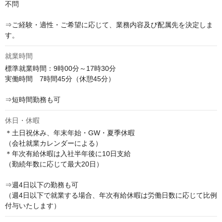
不問

⇒ご経験・適性・ご希望に応じて、業務内容及び配属先を決定しま
す。
就業時間
標準就業時間：9時00分～17時30分

実働時間　7時間45分（休憩45分）

⇒短時間勤務も可
休日・休暇
＊土日祝休み、年末年始・GW・夏季休暇

（会社就業カレンダーによる）

＊年次有給休暇は入社半年後に10日支給

（勤続年数に応じて最大20日）

⇒週4日以下の勤務も可

（週4日以下で就業する場合、年次有給休暇は労働日数に応じて比例
付与いたします）