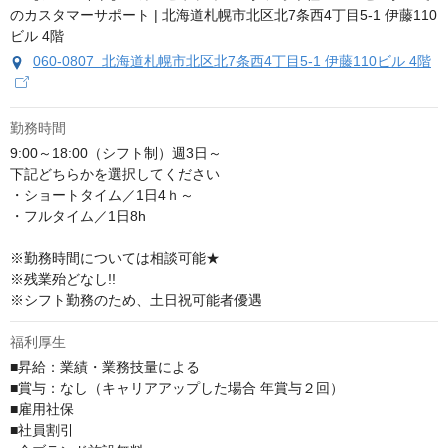
060-0807 北海道札幌市北区北7条西4丁目5-1 伊藤110ビル 4階
勤務時間
9:00～18:00（シフト制）週3日～

下記どちらかを選択してください

・ショートタイム／1日4ｈ～　

・フルタイム／1日8h

※勤務時間については相談可能★

※残業殆どなし!!

※シフト勤務のため、土日祝可能者優遇
福利厚生
■昇給：業績・業務技量による

■賞与：なし（キャリアアップした場合 年賞与２回）

■雇用社保

■社員割引
