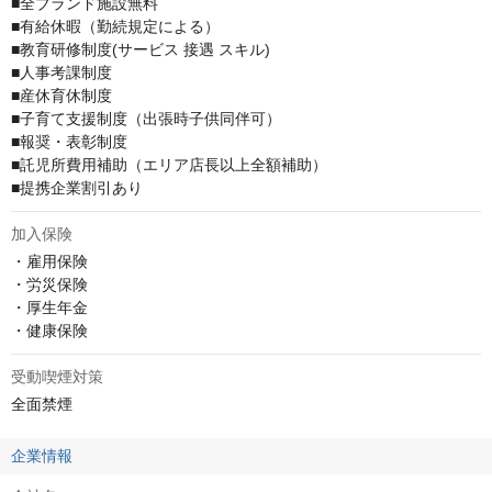
■全ブランド施設無料

■有給休暇（勤続規定による）

■教育研修制度(サービス 接遇 スキル)

■人事考課制度

■産休育休制度

■子育て支援制度（出張時子供同伴可）　

■報奨・表彰制度

■託児所費用補助（エリア店長以上全額補助）

■提携企業割引あり
加入保険
・雇用保険

・労災保険

・厚生年金

・健康保険
受動喫煙対策
全面禁煙
企業情報