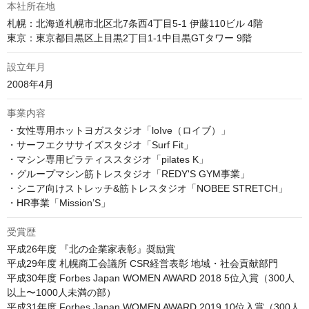
本社所在地
札幌：北海道札幌市北区北7条西4丁目5-1 伊藤110ビル 4階

東京：東京都目黒区上目黒2丁目1-1中目黒GTタワー 9階
設立年月
2008年4月
事業内容
・女性専用ホットヨガスタジオ「loIve（ロイブ）」

・サーフエクササイズスタジオ「Surf Fit」

・マシン専用ピラティススタジオ「pilates K」

・グループマシン筋トレスタジオ「REDY'S GYM事業」

・シニア向けストレッチ&筋トレスタジオ「NOBEE STRETCH」

受賞歴
平成26年度 『北の企業家表彰』奨励賞

平成29年度 札幌商工会議所 CSR経営表彰 地域・社会貢献部門

平成30年度 Forbes Japan WOMEN AWARD 2018 5位入賞（300人
以上〜1000人未満の部）

平成31年度 Forbes Japan WOMEN AWARD 2019 10位入賞（300人