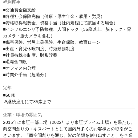
福利厚生
■交通費全額支給

■各種社会保険完備（健康・厚生年金・雇用・労災）

■資格取得報奨金、資格手当（社内規程にて該当する場合）

■インフルエンザ予防接種、人間ドック（35歳以上、脳ドック・胃
カメラ・腸カメラを含む）

■傷害保険、労災上乗保険、生命保険、教育ローン

■出産・育児休暇制度、時短勤務制度

■社員持株会制度、財形貯蓄

■退職金制度

■オフィス内分煙

■時間外手当（超過分）
定年
■60歳

※継続雇用にて85歳まで
企業・職場の雰囲気
2015年に東証一部上場（2022年より東証プライム上場）を果たし、
商空間創りのエキスパートとして国内外多くのお客様との取引がご
ざいます。「商空間創りを通じ、皆の笑顔を創り出すこと」を企業