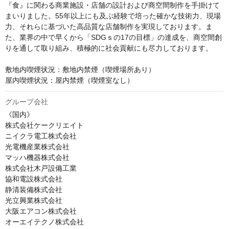
『食』に関わる商業施設・店舗の設計および商空間制作を手掛けて
まいりました。55年以上にも及ぶ経験で培った確かな技術力、現場
力、それらに基づいた高品質な店舗制作を実現しております。ま
た、業界の中で早くから「SDGｓの17の目標」の達成を、商空間創
りを通して取り組み、積極的に社会貢献にも尽力しております。

敷地内喫煙状況：敷地内禁煙（喫煙場所あり）

屋内喫煙状況：屋内禁煙（喫煙室なし）
グループ会社
《国内》

株式会社ケークリエイト

ニイクラ電工株式会社

光電機産業株式会社

マッハ機器株式会社

株式会社木戸設備工業

協和電設株式会社

静清装備株式会社

光立興業株式会社

大阪エアコン株式会社

オーエイテクノ株式会社
