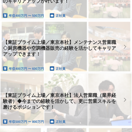
のキャリアアップが叶います！
年収
400万円 〜 500万円
正社員
【東証プライム上場／東京本社】メンテナンス営業職
◇厨房機器や空調機器販売の経験を活かしてキャリア
アップできます！
年収
400万円 〜 600万円
正社員
【東証プライム上場／東京本社】法人営業職（業界経
験者）◆今までの経験を活かして、更に営業スキルを
磨けるポジションです！
年収
500万円 〜 800万円
正社員