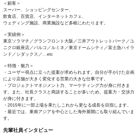
＜顧客＞
スーパー、ショッピングセンター、
飲食店、百貨店、インターネットカフェ、
ウェディング施設、商業施設など多岐にわたります。
＜実績例＞
東京ソラマチ／グランフロント大阪／三井アウトレットパーク／ユ
ニクロ銀座店／パルコ／ルミネ／東京ドームシティ／富士急ハイラ
ンド／シダックス／…etc
＜特徴・魅力＞
・ユーザー視点に立った提案が求められます。自分が手がけた企画
により店舗が大きく変化する営業の大きな仕事です。
・プロジェクトマネジメント力、マーケティング力が身に付きま
す。また、社長クラスと商談することが多いため、提案力・交渉力
が身に付きます。
・2015年に一部上場を果たしこれから更なる成長を目指します。
・最近では、東南アジアを中心とした海外展開にも取り組んでいま
す。
先輩社員インタビュー