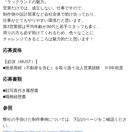
『ラックランドの魅力』
営業だけでは、成立しない。仕事ですので、
制作側や設計部署など会社全体で助け合っており、
仕事がとてもやりやすい環境だと思います。
第3営業部は平均年齢が30代と若手スタッフも多く、
周りの方も必ず助けてくれるため、色々なことに
チャレンジできるところは魅力的だと思います！
応募資格
【必須（MUST）】
■無形商材（不動産を含む）を取り扱う法人営業経験 ※3年程度
応募書類
■顔写真付き履歴書
■職務経歴書
参照
弊社の手掛けた制作事例については、下記のページをご確認くださ
い。
https://www.luckland.co.jp/result/index.html