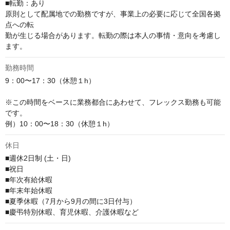
■転勤：あり

原則として配属地での勤務ですが、事業上の必要に応じて全国各拠
点への転

勤が生じる場合があります。転勤の際は本人の事情・意向を考慮し
ます。
勤務時間
9：00〜17：30（休憩１h）

※この時間をベースに業務都合にあわせて、フレックス勤務も可能
です。

例）10：00〜18：30（休憩１h）
休日
■週休2日制 (土・日)

■祝日

■年次有給休暇

■年末年始休暇

■夏季休暇（7月から9月の間に3日付与）

■慶弔特別休暇、育児休暇、介護休暇など