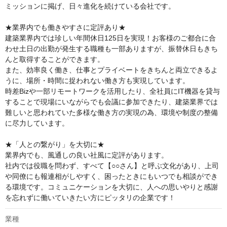
ミッションに掲げ、日々進化を続けている会社です。

★業界内でも働きやすさに定評あり★

建築業界内では珍しい年間休日125日を実現！お客様のご都合に合
わせ土日の出勤が発生する職種も一部ありますが、振替休日もきち
んと取得することができます。

また、効率良く働き、仕事とプライベートをきちんと両立できるよ
うに、場所・時間に捉われない働き方も実現しています。

時差Bizや一部リモートワークを活用したり、全社員にIT機器を貸与
することで現場にいながらでも会議に参加できたり、建築業界では
難しいと思われていた多様な働き方の実現の為、環境や制度の整備
に尽力しています。

★「人との繋がり」を大切に★

業界内でも、風通しの良い社風に定評があります。

社内では役職を問わず、すべて【○○さん】と呼ぶ文化があり、上司
や同僚にも報連相がしやすく、困ったときにもいつでも相談ができ
る環境です。コミュニケーションを大切に、人への思いやりと感謝
を忘れずに働いていきたい方にピッタリの企業です！
業種