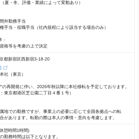
回（夏・冬、評価・業績によって変動あり）

間外勤務手当

種手当・役職手当（社内規程により該当する場合のみ）

：

資格等を考慮の上で決定
 東京都新宿区西新宿3-18-20
認
本社（東京）

アの再開発に伴い、2026年秋以降に本社移転を予定しております。
：東京都港区芝公園二丁目４番１号）

属地での勤務ですが、事業上の必要に応じて全国各拠点への転

合があります。転勤の際は本人の事情・意向を考慮します。
0(休憩時間1時間)

の勤務時間は以下となります。
