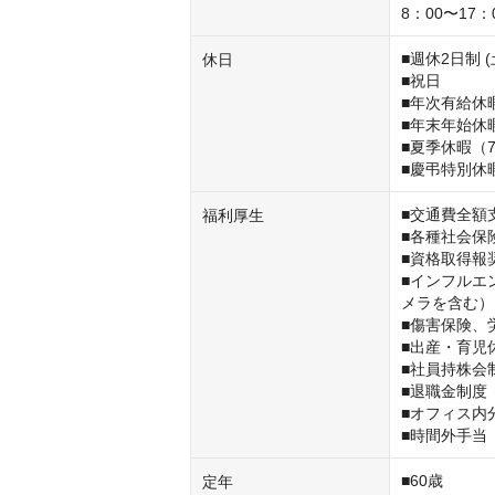
8：00〜17
■週休2日制 (
休日
■祝日

■年次有給休暇
■年末年始休暇
■夏季休暇（
■慶弔特別休
■交通費全額支
福利厚生
■各種社会保
■資格取得報
■インフルエ
メラを含む）

■傷害保険、
■出産・育児
■社員持株会
■退職金制度

■オフィス内分
■時間外手当
■60歳

定年