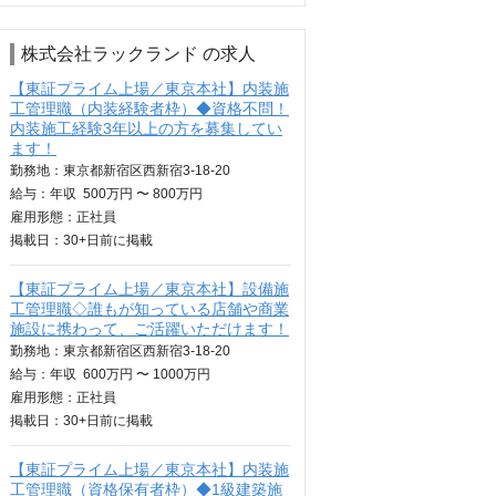
株式会社ラックランド の求人
【東証プライム上場／東京本社】内装施
工管理職（内装経験者枠）◆資格不問！
内装施工経験3年以上の方を募集してい
ます！
勤務地：東京都新宿区西新宿3-18-20
給与：
年収
500万円 〜 800万円
雇用形態：正社員
掲載日：
30+日
前に掲載
【東証プライム上場／東京本社】設備施
工管理職◇誰もが知っている店舗や商業
施設に携わって、ご活躍いただけます！
勤務地：東京都新宿区西新宿3-18-20
給与：
年収
600万円 〜 1000万円
雇用形態：正社員
掲載日：
30+日
前に掲載
【東証プライム上場／東京本社】内装施
工管理職（資格保有者枠）◆1級建築施