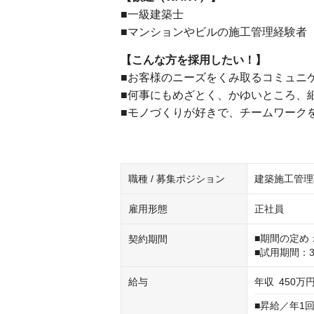
■一級建築士
■マンションやビルの施工管理経験者
【こんな方を採用したい！】
■お客様のニーズをくみ取るコミュニ
■何事にもめざとく、かゆいところ、
■モノづくりが好きで、チームワーク
職種 / 募集ポジション
建築施工管理
雇用形態
正社員
■期間の定め：
契約期間
■試用期間：
給与
年収
450万円
■昇給／年1回