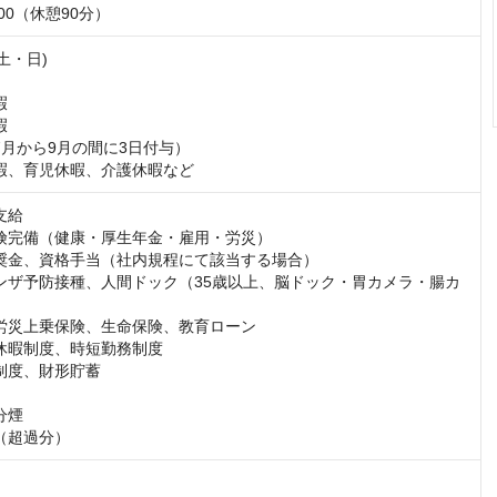
：00（休憩90分）
土・日)





7月から9月の間に3日付与）

暇、育児休暇、介護休暇など
給

険完備（健康・厚生年金・雇用・労災）

奨金、資格手当（社内規程にて該当する場合）

ンザ予防接種、人間ドック（35歳以上、脳ドック・胃カメラ・腸カ
労災上乗保険、生命保険、教育ローン

休暇制度、時短勤務制度

制度、財形貯蓄

煙

（超過分）