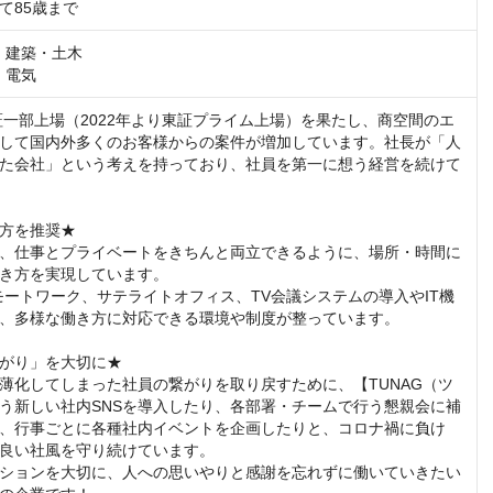
て85歳まで
設・建築・土木

備・電気
東証一部上場（2022年より東証プライム上場）を果たし、商空間のエ
して国内外多くのお客様からの案件が増加しています。社長が「人
た会社」という考えを持っており、社員を第一に想う経営を続けて
方を推奨★

、仕事とプライベートをきちんと両立できるように、場所・時間に
き方を実現しています。

リモートワーク、サテライトオフィス、TV会議システムの導入やIT機
、多様な働き方に対応できる環境や制度が整っています。

がり」を大切に★

薄化してしまった社員の繋がりを取り戻すために、【TUNAG（ツ
う新しい社内SNSを導入したり、各部署・チームで行う懇親会に補
、行事ごとに各種社内イベントを企画したりと、コロナ禍に負け
良い社風を守り続けています。

ションを大切に、人への思いやりと感謝を忘れずに働いていきたい