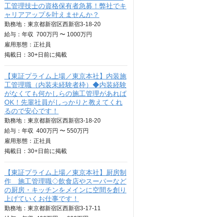
工管理技士の資格保有者急募！弊社でキ
ャリアアップを叶えませんか？
勤務地：東京都新宿区西新宿3-18-20
給与：
年収
700万円 〜 1000万円
雇用形態：正社員
掲載日：
30+日
前に掲載
【東証プライム上場／東京本社】内装施
工管理職（内装未経験者枠）◆内装経験
がなくても何かしらの施工管理があれば
OK！先輩社員がしっかりと教えてくれ
るので安心です！
勤務地：東京都新宿区西新宿3-18-20
給与：
年収
400万円 〜 550万円
雇用形態：正社員
掲載日：
30+日
前に掲載
【東証プライム上場／東京本社】厨房制
作 施工管理職◇飲食店やスーパーなど
の厨房・キッチンをメインに空間を創り
上げていくお仕事です！
勤務地：東京都新宿区西新宿3-17-11