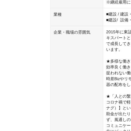
※継続雇用に
■建設 / 建
業種
■建設/  設
2015年に
企業・職場の雰囲気
キスパートと
で成長してき
います。

★多様な働き
効率良く働き
捉われない働
時差Bizや
器の配布をし
★「人との繋
コロナ禍で軽
ナグ）】とい
助金が出たり
ず、風通しの
コミュニケー