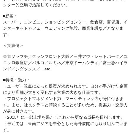
クター的立場で活躍してください。
■顧客：
スーパー、コンビニ、ショッピングセンター、飲食店、百貨店、イ
ンターネットカフェ、ウェディング施設、商業施設などとなりま
す。
＜実績例＞
東京ソラマチ／グランフロント大阪／三井アウトレットパーク／ユ
ニクロ銀座店／パルコ／ルミネ／東京ドームシティ／富士急ハイラ
ンド／シダックス／…etc
■特徴・魅力：
・ユーザー視点に立った提案が求められます。自分が手がけた企画
により店舗が大きく変化する営業の大きな仕事です。
・プロジェクトマネジメント力、マーケティング力が身に付きま
す。また、社長クラスと商談することが多いため、提案力・交渉力
が身に付きます。
・2015年に一部上場を果たしこれから更なる成長を目指します。
・最近では、東南アジアを中心とした海外展開にも取り組んでいま
す。