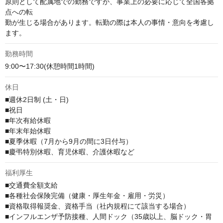
原則として配属地での勤務ですが、事業上の必要に応じて全国各拠
点への転

勤が生じる場合があります。転勤の際は本人の事情・意向を考慮し
ます。
勤務時間
9:00〜17:30(休憩時間1時間)
休日
■週休2日制 (土・日)

■祝日

■年次有給休暇

■年末年始休暇

■夏季休暇（7月から9月の間に3日付与）

■慶弔特別休暇、育児休暇、介護休暇など
福利厚生
■交通費全額支給

■各種社会保険完備（健康・厚生年金・雇用・労災）

■資格取得報奨金、資格手当（社内規程にて該当する場合）

■インフルエンザ予防接種、人間ドック（35歳以上、脳ドック・胃