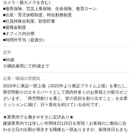
カメラ・腸カメラを含む）

■傷害保険、労災上乗保険、生命保険、教育ローン

■出産・育児休暇制度、時短勤務制度

■社員持株会制度、財形貯蓄

■退職金制度

■オフィス内分煙

■時間外手当（超過分）
定年
■60歳

※継続雇用にて85歳まで
企業・職場の雰囲気
2015年に東証一部上場（2022年より東証プライム上場）を果たし、
商空間創りのエキスパートとして国内外多くのお客様との取引がご
ざいます。「商空間創りを通じ、皆の笑顔を創り出すこと」を企業
ミッションに掲げ、日々進化を続けている会社です。

★業界内でも働きやすさに定評あり★

建築業界内では珍しい年間休日125日を実現！お客様のご都合に合
わせ土日の出勤が発生する職種も一部ありますが、振替休日もきち