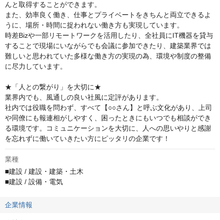
んと取得することができます。

また、効率良く働き、仕事とプライベートをきちんと両立できるよ
うに、場所・時間に捉われない働き方も実現しています。

時差Bizや一部リモートワークを活用したり、全社員にIT機器を貸与
することで現場にいながらでも会議に参加できたり、建築業界では
難しいと思われていた多様な働き方の実現の為、環境や制度の整備
に尽力しています。

★「人との繋がり」を大切に★

業界内でも、風通しの良い社風に定評があります。

社内では役職を問わず、すべて【○○さん】と呼ぶ文化があり、上司
や同僚にも報連相がしやすく、困ったときにもいつでも相談ができ
る環境です。コミュニケーションを大切に、人への思いやりと感謝
を忘れずに働いていきたい方にピッタリの企業です！
業種
■建設 / 建設・建築・土木

■建設 / 設備・電気
企業情報