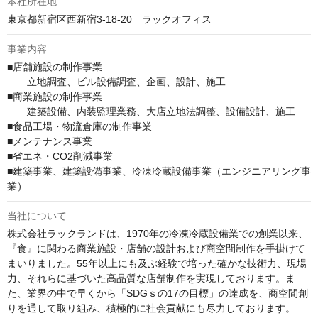
本社所在地
東京都新宿区西新宿3-18-20　ラックオフィス
事業内容
■店舗施設の制作事業

　　立地調査、ビル設備調査、企画、設計、施工

■商業施設の制作事業

　　建築設備、内装監理業務、大店立地法調整、設備設計、施工

■食品工場・物流倉庫の制作事業

■メンテナンス事業

■省エネ・CO2削減事業

■建築事業、建築設備事業、冷凍冷蔵設備事業（エンジニアリング事
業）
当社について
株式会社ラックランドは、1970年の冷凍冷蔵設備業での創業以来、
『食』に関わる商業施設・店舗の設計および商空間制作を手掛けて
まいりました。55年以上にも及ぶ経験で培った確かな技術力、現場
力、それらに基づいた高品質な店舗制作を実現しております。ま
た、業界の中で早くから「SDGｓの17の目標」の達成を、商空間創
りを通して取り組み、積極的に社会貢献にも尽力しております。
