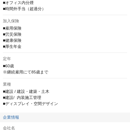
■オフィス内分煙

■時間外手当（超過分）
加入保険
■雇用保険

■労災保険

■健康保険

■厚生年金
定年
■60歳

※継続雇用にて85歳まで
業種
■建設 / 建設・建築・土木

■建設/  内装施工管理

■ディスプレイ・空間デザイン
企業情報
会社名