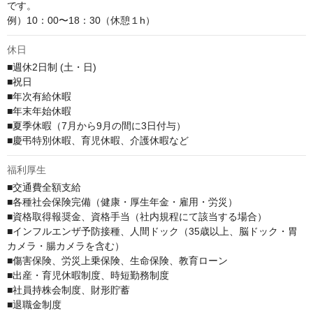
です。

例）10：00〜18：30（休憩１h）
休日
■週休2日制 (土・日)

■祝日

■年次有給休暇

■年末年始休暇

■夏季休暇（7月から9月の間に3日付与）

■慶弔特別休暇、育児休暇、介護休暇など
福利厚生
■交通費全額支給

■各種社会保険完備（健康・厚生年金・雇用・労災）

■資格取得報奨金、資格手当（社内規程にて該当する場合）

■インフルエンザ予防接種、人間ドック（35歳以上、脳ドック・胃
カメラ・腸カメラを含む）

■傷害保険、労災上乗保険、生命保険、教育ローン

■出産・育児休暇制度、時短勤務制度

■社員持株会制度、財形貯蓄

■退職金制度
