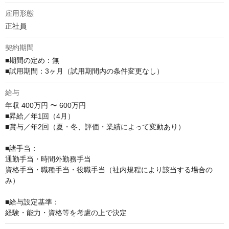
雇用形態
正社員
契約期間
■期間の定め：無

■試用期間：3ヶ月（試用期間内の条件変更なし）
給与
年収
400万円 〜 600万円
■昇給／年1回（4月）

■賞与／年2回（夏・冬、評価・業績によって変動あり）

■諸手当：

通勤手当・時間外勤務手当

資格手当・職種手当・役職手当（社内規程により該当する場合の
み）

■給与設定基準：

経験・能力・資格等を考慮の上で決定