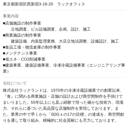
東京都新宿区西新宿3-18-20　ラックオフィス
事業内容
■店舗施設の制作事業

　　立地調査、ビル設備調査、企画、設計、施工

■商業施設の制作事業

　　建築設備、内装監理業務、大店立地法調整、設備設計、施工

■食品工場・物流倉庫の制作事業

■メンテナンス事業

■省エネ・CO2削減事業

■建築事業、建築設備事業、冷凍冷蔵設備事業（エンジニアリング事
業）
当社について
株式会社ラックランドは、1970年の冷凍冷蔵設備業での創業以来、
『食』に関わる商業施設・店舗の設計および商空間制作を手掛けて
まいりました。55年以上にも及ぶ経験で培った確かな技術力、現場
力、それらに基づいた高品質な店舗制作を実現しております。ま
た、業界の中で早くから「SDGｓの17の目標」の達成を、商空間創
りを通して取り組み、積極的に社会貢献にも尽力しております。
