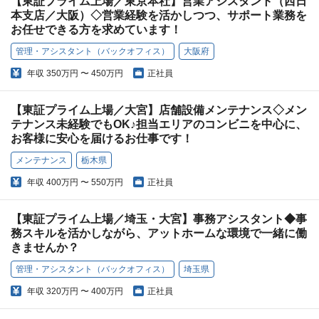
【東証プライム上場／東京本社】営業アシスタント（西日
本支店／大阪）◇営業経験を活かしつつ、サポート業務を
お任せできる方を求めています！
管理・アシスタント（バックオフィス）
大阪府
年収
350万円 〜 450万円
正社員
【東証プライム上場／大宮】店舗設備メンテナンス◇メン
テナンス未経験でもOK♪担当エリアのコンビニを中心に、
お客様に安心を届けるお仕事です！
メンテナンス
栃木県
年収
400万円 〜 550万円
正社員
【東証プライム上場／埼玉・大宮】事務アシスタント◆事
務スキルを活かしながら、アットホームな環境で一緒に働
きませんか？
管理・アシスタント（バックオフィス）
埼玉県
年収
320万円 〜 400万円
正社員