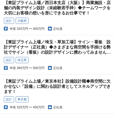
【東証プライム上場／西日本支店（大阪）】商業施設・店
舗の内装デザイン設計（未経験若手枠）◆チームワークを
大切にお客様の想いを形にできるお仕事です！
設計
大阪府
年収
320万円 〜 400万円
正社員
【東証プライム上場／埼玉・草加工場】サイン・看板 設
計デザイナー（正社員）◆さまざまな商空間を手掛ける弊
社でサイン（看板）の設計デザインに携わってみません
か？
設計
埼玉県
年収
360万円 〜 500万円
正社員
【東証プライム上場／東京本社】設備設計職◆商空間に欠
かせない「設備」に関わる設計者としてスキルアップでき
ます！
設計
東京都
年収
320万円 〜 450万円
正社員