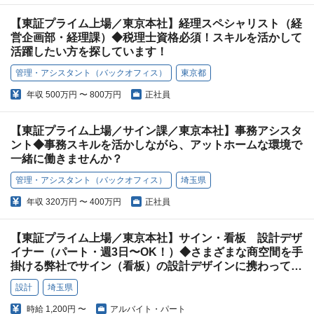
【東証プライム上場／東京本社】経理スペシャリスト（経
営企画部・経理課）◆税理士資格必須！スキルを活かして
活躍したい方を探しています！
管理・アシスタント（バックオフィス）
東京都
年収
500万円 〜 800万円
正社員
【東証プライム上場／サイン課／東京本社】事務アシスタ
ント◆事務スキルを活かしながら、アットホームな環境で
一緒に働きませんか？
管理・アシスタント（バックオフィス）
埼玉県
年収
320万円 〜 400万円
正社員
【東証プライム上場／東京本社】サイン・看板 設計デザ
イナー（パート・週3日〜OK！）◆さまざまな商空間を手
掛ける弊社でサイン（看板）の設計デザインに携わってみ
ませんか？
設計
埼玉県
時給
1,200円 〜
アルバイト・パート