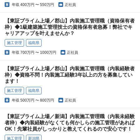
年収
400万円 〜 550万円
正社員
【東証プライム上場／郡山】内装施工管理職（資格保有者
枠）◆1級建築施工管理技士の資格保有者急募！弊社でキ
ャリアアップを叶えませんか？
施工管理
福島県
年収
700万円 〜 1000万円
正社員
【東証プライム上場／郡山】内装施工管理職（内装経験者
枠）◆資格不問！内装施工経験3年以上の方を募集してい
ます！
施工管理
福島県
年収
500万円 〜 800万円
正社員
【東証プライム上場／新潟】内装施工管理職（内装未経験
者枠）◆内装経験がなくても何かしらの施工管理があれば
OK！先輩社員がしっかりと教えてくれるので安心です！
施工管理
新潟県