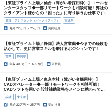
【東証プライム上場／仙台（障がい者採用枠）】コールセ
ンタースタッフ◆一部リモートワークも相談可能！弊社の
クライアント様からの「困った」に寄り添うお仕事です♪
管理・アシスタント（バックオフィス）
宮城県
月給
22万円 〜 25万円
契約社員
【東証プライム上場／静岡】法人営業職◆今までの経験を
活かして、更に営業スキルを磨けるポジションです！
営業
静岡県
年収
400万円 〜 600万円
正社員
【東証プライム上場／東京本社（障がい者採用枠）】
CADオペレーター◆一部リモートワークも相談可能！
CADソフトを用いた設計補助業務をメインに携わってい
ただきます！
設計
東京都
月給
22万円 〜 25万円
契約社員