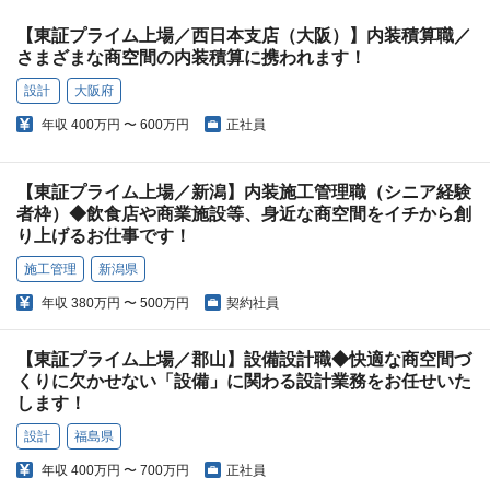
【東証プライム上場／西日本支店（大阪）】内装積算職／
さまざまな商空間の内装積算に携われます！
設計
大阪府
年収
400万円 〜 600万円
正社員
【東証プライム上場／新潟】内装施工管理職（シニア経験
者枠）◆飲食店や商業施設等、身近な商空間をイチから創
り上げるお仕事です！
施工管理
新潟県
年収
380万円 〜 500万円
契約社員
【東証プライム上場／郡山】設備設計職◆快適な商空間づ
くりに欠かせない「設備」に関わる設計業務をお任せいた
します！
設計
福島県
年収
400万円 〜 700万円
正社員