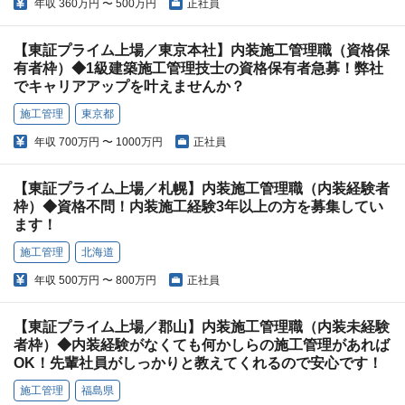
年収
360万円 〜 500万円
正社員
【東証プライム上場／東京本社】内装施工管理職（資格保
有者枠）◆1級建築施工管理技士の資格保有者急募！弊社
でキャリアアップを叶えませんか？
施工管理
東京都
年収
700万円 〜 1000万円
正社員
【東証プライム上場／札幌】内装施工管理職（内装経験者
枠）◆資格不問！内装施工経験3年以上の方を募集してい
ます！
施工管理
北海道
年収
500万円 〜 800万円
正社員
【東証プライム上場／郡山】内装施工管理職（内装未経験
者枠）◆内装経験がなくても何かしらの施工管理があれば
OK！先輩社員がしっかりと教えてくれるので安心です！
施工管理
福島県