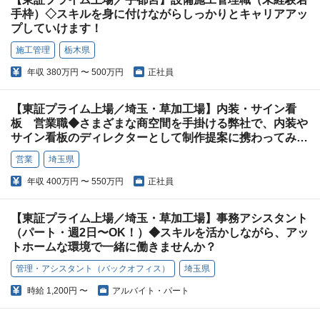
手枠）◇スキルを身に付けながらしっかりとキャリアアッ
プしていけます！
施工管理
栃木県
年収
380万円 〜 500万円
正社員
【東証プライム上場／埼玉・草加工場】内装・サイン看
板 営業職◆さまざまな商空間を手掛ける弊社で、内装や
サイン看板のディレクターとして制作提案に携わってみま
せんか？
営業
埼玉県
年収
400万円 〜 550万円
正社員
【東証プライム上場／埼玉・草加工場】事務アシスタント
（パート・週2日〜OK！）◆スキルを活かしながら、アッ
トホームな環境で一緒に働きませんか？
管理・アシスタント（バックオフィス）
埼玉県
時給
1,200円 〜
アルバイト・パート