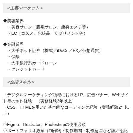
＜主要マーケット＞
◆美容業界
・美容サロン（脱毛サロン、痩身エステ等）
・EC（コスメ、化粧品、サプリメント等）
◆金融業界
・大手ネット証券（株式／iDeCo／FX／仮想通貨）
・保険
・大手銀行系カードローン
・クレジットカード
＜必須スキル＞
・デジタルマーケティング領域におけるLP、広告バナー、Webサイ
ト等の制作経験 （実務経験3年以上）
・CSS、HTMLを用いた基本的なコーディング経験（実務経験2年以
上）
※Figma、Illustrator、Photoshopの使用必須
※ポートフォリオ必須（制作物・制作期間・制作意図など詳細を記