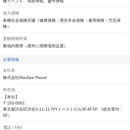
種イベント、有給休暇、慶弔休暇
加入保険
各種社会保険完備（健康保険・厚生年金保険・雇用保険・労災保
険）
受動喫煙対策
敷地内禁煙（屋外に喫煙場所設置）
企業情報
会社名
株式会社Macbee Planet
所在地
【本社】

〒150-0002

東京都渋谷区渋谷3-11-11 IVYイーストビル3F,4F,5F （総合受付：
5F）
電話 / FAX