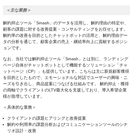
＜主な業務＞
解約抑止ツール「Smash」のデータを活用し、解約理由の特定や、
顧客の課題に対する改善提案・コンサルティングをお任せします。
解約率の改善を目的としたチャットボットの活用と、解約理由デー
タの分析を通じて、顧客企業の売上・継続率向上に貢献するポジシ
ョンです。
なお、当社では解約抑止ツール「Smash」とは別に、ランディング
ページ自体がチャットボットとして機能するソリューション「チャ
ットページ（CP）」も提供しています。こちらは主に新規顧客獲得
を目的としたもので、エモーショナルな対話でユーザーの興味・ニ
ーズを引き出し、商品提案につなげる仕組みです。 解約抑止・獲得
の両軸でクライアントのLTV最大化を支援しており、導入希望企業
様が急増しています。
＜具体的な業務＞
クライアントの課題ヒアリングと改善提案
解約や利用率の課題分析およびコミュニケーションツールのシナ
リオ設計・改善