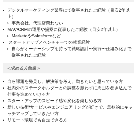
デジタルマーケティング業界にて従事されたご経験（目安2年以
上）
事業会社、代理店問わない
MAやCRMの運用や提案に従事したご経験（目安2年以上）
MarketoやSalesforceなど
スタートアップ／ベンチャーでの就業経験
自らがオーナーシップを持って戦略設計〜実行〜仕組み化まで
従事されたご経験
＜求める人物像＞
⾃ら課題を発⾒し、解決策を考え、動きたいと思っている⽅
社内外のステークホルダーとの調整を厭わずに周囲を巻き込んで
仕事を進めていける方
スタートアップのスピード感や変化を楽しめる⽅
新しい技術/サービスやエンジニアリングが好きで、意欲的にキャ
ッチアップしていきたい⽅
リモート環境でも自走できる方