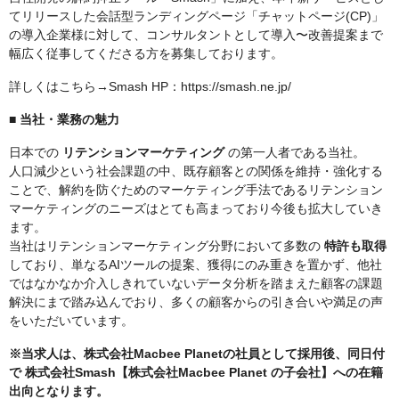
てリリースした会話型ランディングページ「チャットページ(CP)」
の導入企業様に対して、コンサルタントとして導入〜改善提案まで
幅広く従事してくださる方を募集しております。
詳しくはこちら→Smash HP：https://smash.ne.jp/
■
当社・業務の魅力
日本での
リテンションマーケティング
の第一人者である当社。
人口減少という社会課題の中、既存顧客との関係を維持・強化する
ことで、解約を防ぐためのマーケティング手法であるリテンション
マーケティングのニーズはとても高まっており今後も拡大していき
ます。
当社はリテンションマーケティング分野において多数の
特許も取得
しており、単なるAIツールの提案、獲得にのみ重きを置かず、他社
ではなかなか介入しきれていないデータ分析を踏まえた顧客の課題
解決にまで踏み込んでおり、多くの顧客からの引き合いや満足の声
をいただいています。
※当求人は、株式会社Macbee Planetの社員として採用後、同日付
で
株式会社Smash【株式会社Macbee Planet の子会社】への在籍
出向となります。