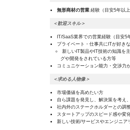
無形商材の営業
経験（目安5年以
＜歓迎スキル＞
IT/SaaS業界での営業経験（目安
プライベート・仕事共にITが好き
新しいIT製品やIT技術の知識
グや開発をされている方等
コミュニケーション能力・交渉力
＜求める人物像＞
市場価値を高めたい方
⾃ら課題を発⾒し、解決策を考え
社内外のステークホルダーとの調
スタートアップのスピード感や変
新しい技術/サービスやエンジニア