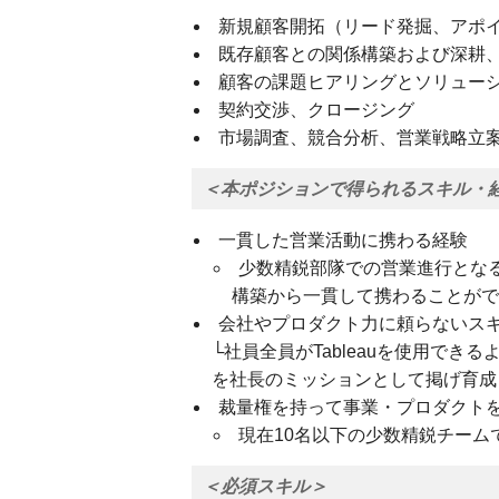
新規顧客開拓（リード発掘、アポ
既存顧客との関係構築および深耕
顧客の課題ヒアリングとソリュー
契約交渉、クロージング
市場調査、競合分析、営業戦略立
＜本ポジションで得られるスキル・
一貫した営業活動に携わる経験
少数精鋭部隊での営業進行とな
構築から一貫して携わることがで
会社やプロダクト力に頼らないス
└社員全員がTableauを使用で
を社長のミッションとして掲げ育成
裁量権を持って事業・プロダクト
現在10名以下の少数精鋭チーム
＜必須スキル＞