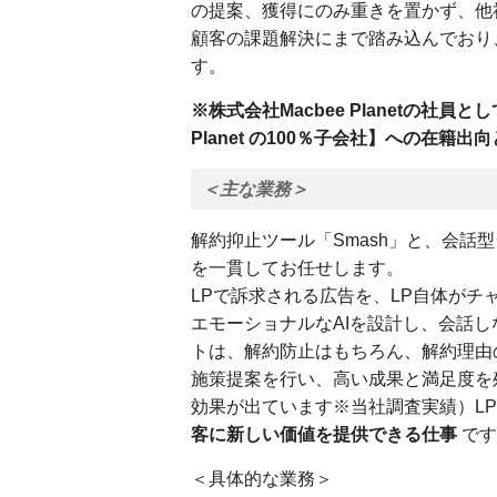
の提案、獲得にのみ重きを置かず、他
顧客の課題解決にまで踏み込んでおり
す。
※株式会社Macbee Planetの社員
Planet の100％子会社】への在籍出
＜主な業務＞
解約抑止ツール「Smash」と、会話
を一貫してお任せします。
LPで訴求される広告を、LP自体が
エモーショナルなAIを設計し、会話
トは、解約防止はもちろん、解約理由
施策提案を行い、高い成果と満足度を残
効果が出ています※当社調査実績）L
客に新しい価値を提供できる仕事
です
＜具体的な業務＞