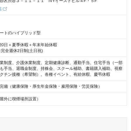
2 渋谷区渋谷３－１１－１１ IVYイーストビル４F・５F
認
ートのハイブリッド型
120日＋夏季休暇＋年末年始休暇

:完全週休2日制(土日祝)
業制度、介護休業制度、定期健康診断、通勤手当、住宅手当（一部
も手当、退職金制度、持株会、スクール補助、書籍購入補助、視察
クチン接種（希望制）、各種イベント、有給休暇、慶弔休暇
完備（健康保険・厚生年金保険・雇用保険・労災保険）
屋外に喫煙場所設置）