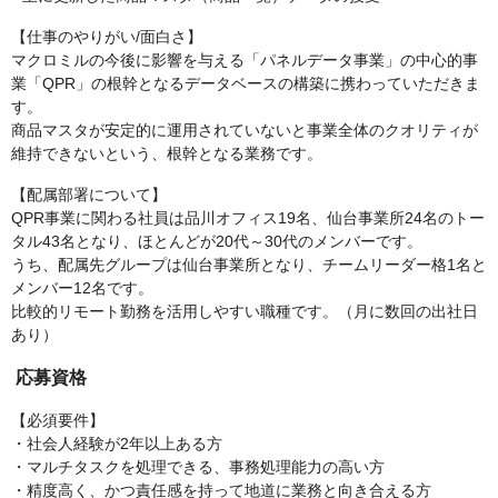
【仕事のやりがい/面白さ】
マクロミルの今後に影響を与える「パネルデータ事業」の中心的事
業「QPR」の根幹となるデータベースの構築に携わっていただきま
す。
商品マスタが安定的に運用されていないと事業全体のクオリティが
維持できないという、根幹となる業務です。
【配属部署について】
QPR事業に関わる社員は品川オフィス19名、仙台事業所24名のトー
タル43名となり、ほとんどが20代～30代のメンバーです。
うち、配属先グループは仙台事業所となり、チームリーダー格1名と
メンバー12名です。
比較的リモート勤務を活用しやすい職種です。（月に数回の出社日
あり）
応募資格
【必須要件】
・社会人経験が2年以上ある方
・マルチタスクを処理できる、事務処理能力の高い方
・精度高く、かつ責任感を持って地道に業務と向き合える方