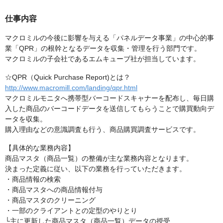
仕事内容
マクロミルの今後に影響を与える「パネルデータ事業」の中心的事
業「QPR」の根幹となるデータを収集・管理を行う部門です。
マクロミルの子会社であるエムキューブ社が担当しています。
☆QPR（Quick Purchase Report)とは？
http://www.macromill.com/landing/qpr.html
マクロミルモニタへ携帯型バーコードスキャナーを配布し、毎日購
入した商品のバーコードデータを送信してもらうことで購買動向デ
ータを収集。
購入理由などの意識調査も行う、商品購買調査サービスです。
【具体的な業務内容】
商品マスタ（商品一覧）の整備が主な業務内容となります。
決まった定義に従い、以下の業務を行っていただきます。
・商品情報の検索
・商品マスタへの商品情報付与
・商品マスタのクリーニング
・一部のクライアントとの定型のやりとり
└主に更新した商品マスタ（商品一覧）データの授受