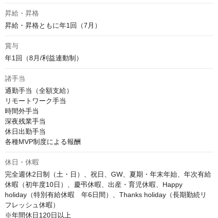
昇給・昇格
昇給・昇格ともに年1回（7月）
賞与
年1回（8月/利益連動制）
諸手当
通勤手当（全額支給）

リモートワーク手当

時間外手当

深夜残業手当

休日出勤手当

各種MVP制度による報酬
休日・休暇
完全週休2日制（土・日）、祝日、GW、夏期・年末年始、年次有給
休暇（初年度10日）、慶弔休暇、出産・育児休暇、Happy 
holiday（特別有給休暇　年6日間）、Thanks holiday（長期勤続リ
フレッシュ休暇）

※年間休日120日以上