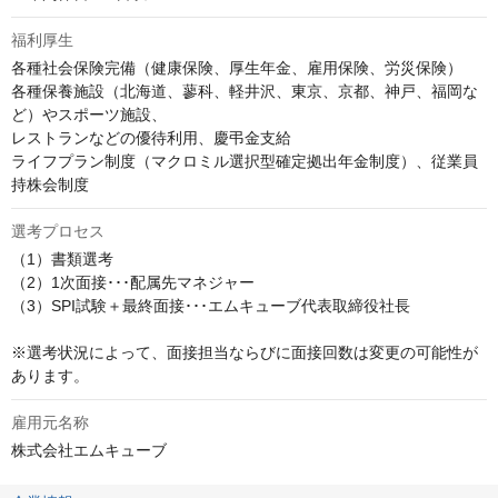
福利厚生
各種社会保険完備（健康保険、厚生年金、雇用保険、労災保険）

各種保養施設（北海道、蓼科、軽井沢、東京、京都、神戸、福岡な
ど）やスポーツ施設、

レストランなどの優待利用、慶弔金支給

ライフプラン制度（マクロミル選択型確定拠出年金制度）、従業員
持株会制度
選考プロセス
（1）書類選考							

（2）1次面接･･･配属先マネジャー							

（3）SPI試験＋最終面接･･･エムキューブ代表取締役社長

※選考状況によって、面接担当ならびに面接回数は変更の可能性が
あります。
雇用元名称
株式会社エムキューブ