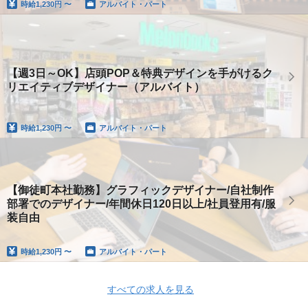
時給
1,230円 〜
アルバイト・パート
【週3日～OK】店頭POP＆特典デザインを手がけるク
リエイティブデザイナー（アルバイト）
時給
1,230円 〜
アルバイト・パート
【御徒町本社勤務】グラフィックデザイナー/自社制作
部署でのデザイナー/年間休日120日以上/社員登用有/服
装自由
時給
1,230円 〜
アルバイト・パート
すべての求人を見る