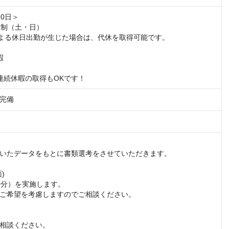
0日＞　

制（土・日）

よる休日出勤が生じた場合は、代休を取得可能です。



連続休暇の取得もOKです！
完備
                           

に書類選考をさせていただきます。                                        



0分）を実施します。

考慮しますのでご相談ください。                              

                     

                                       
