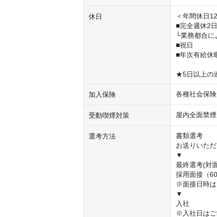
＜年間休日12
休日
■完全週休2日
└業務都合に
■祝日

■年次有給休暇
★5日以上の
各種社会保険
加入保険
屋内全面禁煙
受動喫煙対策
書類選考             
選考方法
お送りいただいたデータをもと
▼

最終選考(対面)
採用面接（6
※面接日時はご希望を
▼                   
入社 

※入社日はご相談ください。