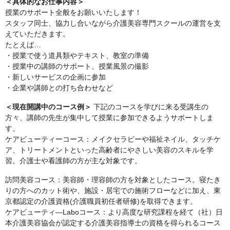
＜具体的なお仕事内容＞
授業のサポート全般をお願いいたします！
スタッフ同士、協力し合いながら介護美容専門スクールの運営を支
えていただきます。
たとえば…
・授業で使う道具類やテキスト、教室の準備
・授業中の講師のサポート、授業風景の撮影
・新しいサービスの企画に参加
・企業や講師との打ち合わせなど
＜現在開講中のコース例＞
下記のコースを学びに来る受講生の
方々、講師の先生が集中して授業に参加できるようサポートしま
す。
ケアビューティーコース：メイクセラピーや福祉ネイル、タッチケ
ア、トリートメントといった高齢者にやさしい美容のスキルを学
習。介護士や看護師の方が主な対象です。
訪問美容コース：美容師・理容師の方を対象としたコース。寝たき
りの方へのカット術や、施設・居宅での施術フローなどに加え、東
京都認定の介護資格(介護職員初任者研修)を取得できます。
ケアビューティ―Laboコース：より高度な研究課程を経て（社）日
本介護美容協会が認定する介護美容指導士の資格を得られるコース