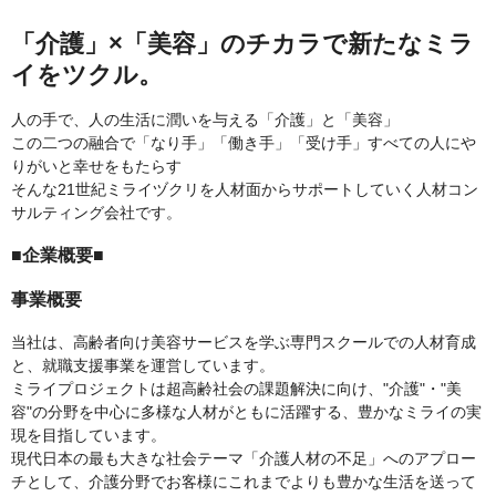
「介護」×「美容」のチカラで新たなミラ
イをツクル。
人の手で、人の生活に潤いを与える「介護」と「美容」
この二つの融合で「なり手」「働き手」「受け手」すべての人にや
りがいと幸せをもたらす
そんな21世紀ミライヅクリを人材面からサポートしていく人材コン
サルティング会社です。
■企業概要■
事業概要
当社は、高齢者向け美容サービスを学ぶ専門スクールでの人材育成
と、就職支援事業を運営しています。
ミライプロジェクトは超高齢社会の課題解決に向け、"介護"・"美
容"の分野を中心に多様な人材がともに活躍する、豊かなミライの実
現を目指しています。
現代日本の最も大きな社会テーマ「介護人材の不足」へのアプロー
チとして、介護分野でお客様にこれまでよりも豊かな生活を送って