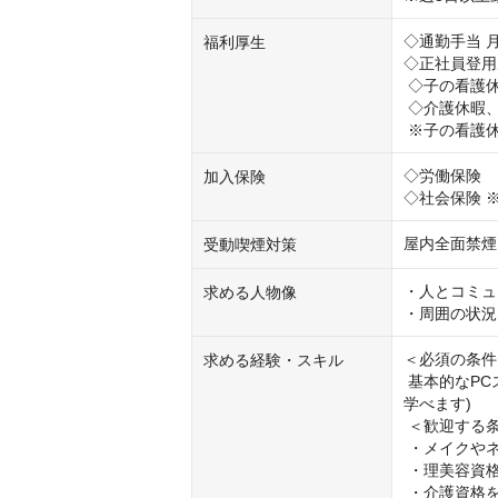
◇通勤手当 月3
福利厚生
◇正社員登用
 ◇子の看護休暇

 ◇介護休暇、他

 ※子の看護
◇労働保険

加入保険
◇社会保険 
屋内全面禁煙
受動喫煙対策
・人とコミュ
求める人物像
・周囲の状況
＜必須の条件
求める経験・スキル
 基本的なPCスキル(タイピングができればOK！専門知識は働きながら少しずつ
学べます)

 ＜歓迎する条件＞

 ・メイクやネイル、トリートメントなどの美容施術経験をお持ちの方

 ・理美容資格をお持ちの方

 ・介護資格をお持ちの方
