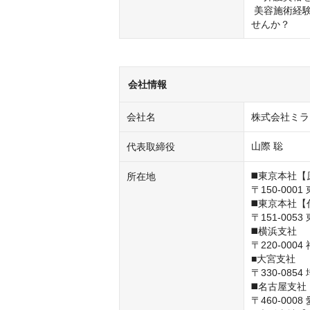
 美容施術経験や介護資格をお持ちの方、その『一歩』をスクール運営で活かしま
せんか？
会社情報
会社名
株式会社ミラ
山際 聡
代表取締役
◼️東京本社【原宿
所在地
〒150-000
◼️東京本社【代々
〒151-005
◼️横浜支社

〒220-000
■大宮支社

〒330-08
◼️名古屋支社

〒460-000