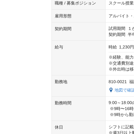
職種 / 募集ポジション
スクール授業
雇用形態
アルバイト・
試用期間	１か月

契約期間
契約
給与
時給
1,230円
※経験、能力
※交通費別途
※外出時は移
勤務地
810-0021
地図で確
9:00～18
勤務時間
 ※9時〜16時まで、なども相談可！ご家庭やプライベートと無理なく両立

 ※9時から
シフトに記載
休日
※週3日以上