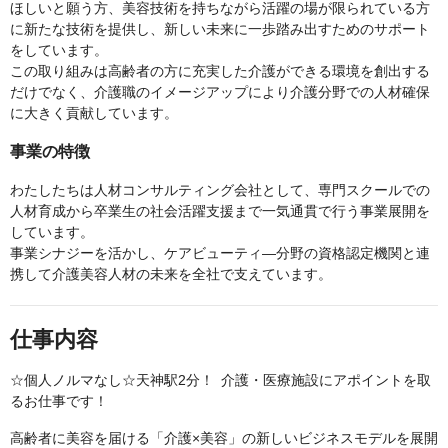
ほしいと願う方、美容技術を持ちながら活躍の場が限られている方
に新たな技術を提供し、新しい未来に一歩踏み出すためのサポート
をしています。
この取り組みは高齢者の方に充実した介護ができる環境を創出する
だけでなく、介護職のイメージアップにより介護分野での人材確保
に大きく貢献しています。
事業の特徴
わたしたちは人材コンサルティング会社として、専門スクールでの
人材育成から卒業生の社会活躍支援まで一気通貫で行う事業展開を
しています。
事業シナジーを活かし、ケアビューティ―分野の資格認定機関と連
携して介護美容人材の未来を全社で支えています。
仕事内容
☆個人ノルマなし☆天神駅2分！ 介護・医療施設にアポイントを取
るお仕事です！
高齢者に美容を届ける「介護×美容」の新しいビジネスモデルを展開