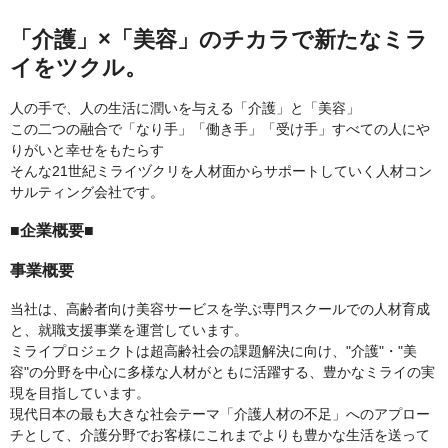
「介護」×「美容」のチカラで新たなミラ
イをツクル。
人の手で、人の生活に潤いを与える「介護」と「美容」
この二つの融合で「なり手」「働き手」「受け手」すべての人にや
りがいと幸せをもたらす
そんな21世紀ミライヅクリを人材面からサポートしていく人材コン
サルティング会社です。
■企業概要■
事業概要
当社は、高齢者向け美容サービスを学ぶ専門スクールでの人材育成
と、就職支援事業を運営しています。
ミライプロジェクトは超高齢社会の課題解決に向け、"介護"・"美
容"の分野を中心に多様な人材がともに活躍する、豊かなミライの実
現を目指しています。
現代日本の最も大きな社会テーマ「介護人材の不足」へのアプロー
チとして、介護分野でお客様にこれまでよりも豊かな生活を送って