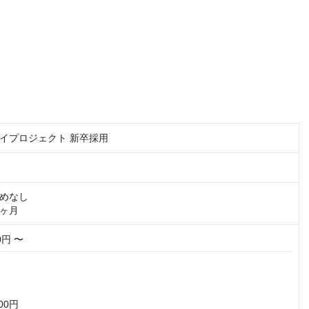
イプロジェクト 新卒採用
めなし

ヶ月
00円 〜
00円
