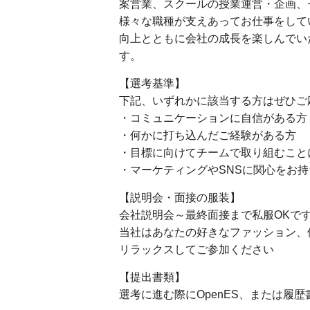
案営業、スクールの授業運営・企画、
様々な職種が支えあってお仕事をして
向上とともに会社の成長を楽しんでい
す。
【選考基準】
下記、いずれかに該当する方はぜひご
・コミュニケーションに自信がある方
・何かに打ち込んだご経験がある方
・目標に向けてチームで取り組むこと
・マーケティングやSNSに関心をお持
【説明会・面接の服装】
会社説明会～最終面接まで私服OKで
当社はあなたの好きなファッション、
リラックスしてご参加ください
【提出書類】
選考に進む際にOpenES、または履