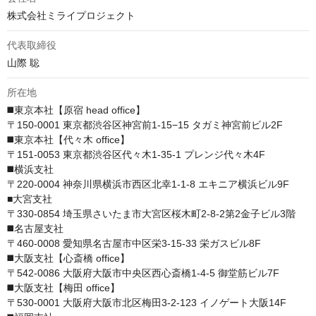
株式会社ミライプロジェクト
代表取締役
山際 聡
所在地
◼️東京本社【原宿 head office】

〒150-0001 東京都渋谷区神宮前1-15−15 タガミ神宮前ビル2F

◼️東京本社【代々木 office】

〒151-0053 東京都渋谷区代々木1-35-1 プレンジ代々木4F

◼️横浜支社

〒220-0004 神奈川県横浜市西区北幸1-1-8 エキニア横浜ビル9F

■大宮支社

〒330-0854 埼玉県さいたま市大宮区桜木町2-8-2第2金子ビル3階

◼️名古屋支社

〒460-0008 愛知県名古屋市中区栄3-15-33 栄ガスビル8F

◼️大阪支社【心斎橋 office】

〒542-0086 大阪府大阪市中央区西心斎橋1-4-5 御堂筋ビル7F

◼️大阪支社【梅田 office】

〒530-0001 大阪府大阪市北区梅田3-2-123 イノゲート大阪14F
