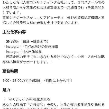
わたしたちは人材コンサルティング会社として、専門スクールでの
人材育成から卒業生の社会活躍支援まで一気通貫で行う事業展開を
しています。
事業シナジーを活かし、ケアビューティ―分野の資格認定機関と連
携して介護美容人材の未来を全社で支えています。
主な仕事内容
・SNS運用（撮影〜編集まで）
・Instagram・TikTok向けの動画撮影
・Instagram用の画像編集
・投稿企画の実行（※いきなり丸投げではなく、企画・方向性は既
存SNS担当がサポートします。）
勤務時間
9:00～18:00の間で週2日、4時間以上から可！
魅力
・「やりがい」が可視化される
あなたの投稿で「介護美容」を知り、人生が変わる受講生や高齢者