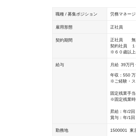
職種 / 募集ポジション
労務マネージ
雇用形態
正社員
正社員　　無
契約期間
契約社員　１
※６０歳以上
給与
月給
39万円 
年収：550 万
※ご経験・ス
固定残業手当(月)
※固定残業時
昇給：年/2回

賞与：年/1回
勤務地
1500001