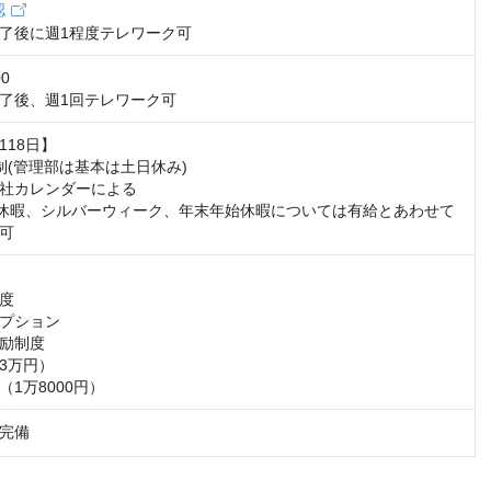
認
了後に週1程度テレワーク可
0

了後、週1回テレワーク可
18日】

制(管理部は基本は土日休み)

社カレンダーによる

休暇、シルバーウィーク、年末年始休暇については有給とあわせて
可
度

プション

励制度

3万円）

1万8000円）
完備