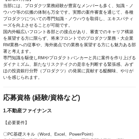
当部には、プロダクツ業務経験が豊富なメンバーも多く、知識・ノ
ウハウ等の伝搬の体制も万全です。実際の案件審査を通じて、各種
プロダクツについての専門知識・ノウハウを取得し、エキスパティ
ーズを向上させることが可能です。
国内外幅広いフロント各部との接点があり、審査でのキャリア構築
を展望する方に限らず、将来フロントでのプロダクツ業務・大企業
RM業務への従事や、海外拠点での業務を展望する方にも魅力ある部
署と考えます。
専門知識を駆使しRMやプロダクトバンカーと共に案件を作り上げる
ダイナミズム、新たなリスクテイクの是非を判断する緊張感、みず
ほの投資銀行分野（プロダクツ）の発展に貢献する醍醐味、やりが
いを感じられます。
応募資格 (経験/資格など)
1.不動産ファイナンス
【必要要件】
〇PC基礎スキル（Word、Excel、PowerPoint）