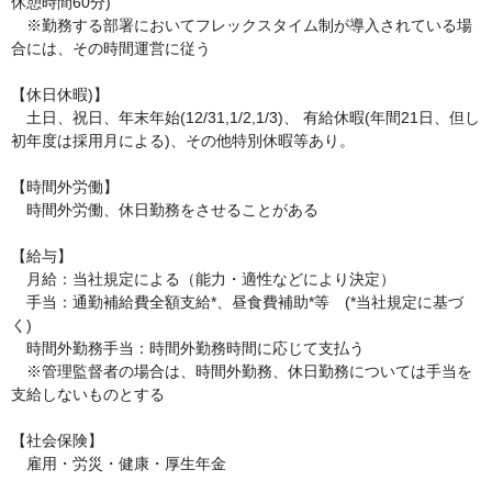
休憩時間60分)

　※勤務する部署においてフレックスタイム制が導入されている場
合には、その時間運営に従う

【休日休暇)】

　土日、祝日、年末年始(12/31,1/2,1/3)、 有給休暇(年間21日、但し
初年度は採用月による)、その他特別休暇等あり。

【時間外労働】

　時間外労働、休日勤務をさせることがある

【給与】

　月給：当社規定による（能力・適性などにより決定）

　手当：通勤補給費全額支給*、昼食費補助*等　(*当社規定に基づ
く)

　時間外勤務手当：時間外勤務時間に応じて支払う

　※管理監督者の場合は、時間外勤務、休日勤務については手当を
支給しないものとする

【社会保険】

　雇用・労災・健康・厚生年金
