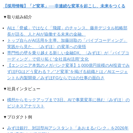
【採用情報】「ど変革」──非連続な変革を起こし、未来をつくる
▼取り組み紹介
AIは「脅威」ではなく「飛躍」のチャンス。藤井デジタル戦略部
長が語る、人とAIが協働する未来の金融。
トップ自らがAI活用を主導。加藤頭取の「バイブコーディング」
実践から見た、〈みずほ〉の変革への覚悟
専門性の壁を乗り越える新しい金融DX。〈みずほ〉が「バイブコ
ーディング」で切り拓く“全社員AI活用”文化
【エンジニア本気のメガバンク変革】1,000億円規模のAI投資でみ
ずほFGはどう変わる？／“ど変革”を掲げる組織とは／AIエージェ
ントも内製開発／みずほFGならではの仕事の面白さ
▼社員インタビュー
構想からモックアップまで3日。AIで事業変革に挑む〈みずほ〉の
ビジネスアナリスト
▼プロダクト例
みずほ銀行、対話型AIアシスタント「あおまるバンク」を2026年