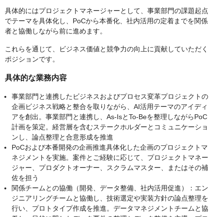
具体的にはプロジェクトマネージャーとして、事業部門の課題起点
でテーマを具体化し、PoCから本番化、社内活用の定着までを関係
者と協働しながら前に進めます。
これらを通じて、ビジネス価値と競争力の向上に貢献していただく
ポジションです。
具体的な業務内容
事業部門と連携したビジネスおよびプロセス変革プロジェクトの
企画ビジネス戦略と整合を取りながら、AI活用テーマのアイディ
アを創出。事業部門と連携し、As-IsとTo-Beを整理しながらPoC
計画を策定。経営層を含むステークホルダーとコミュニケーショ
ンし、論点整理と合意形成を推進
PoCおよび本番開発の企画推進具体化した企画のプロジェクトマ
ネジメントを実施。案件とご経験に応じて、プロジェクトマネー
ジャー、プロダクトオーナー、スクラムマスター、またはその補
佐を担う
関係チームとの協働（開発、データ整備、社内活用促進）：エン
ジニアリングチームと協働し、技術選定や実装方針の論点整理を
行い、プロトタイプ作成を推進。データマネジメントチームと協