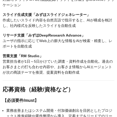
ケーション
スライド生成支援「みずほスライドジェネレーター」
作成したいスライド内容を自然言語で指示すると、AIが構成を検討
し、社内様式を反映したスライドを自動生成
リサーチ支援「みずほDeepResearch Advance」
ユーザの指示に応じてWeb上の膨大な情報をAIが検索・精査し、レ
ポートを自動生成
営業支援「RM Studio」
営業担当者が1日～5日かけていた調査・資料作成を自動化。過去の
お客さまとの打ち合わせ内容や、お客さま情報からAIエージェント
が次の商談テーマを推奨、提案資料を自動作成
応募資格（経験/資格など）
【必須要件/must】
業務改善またはシステム開発・付加価値創出を目的としたプロジ
ェクト推進経験や要件整理から導入、定着までをリードでのリー