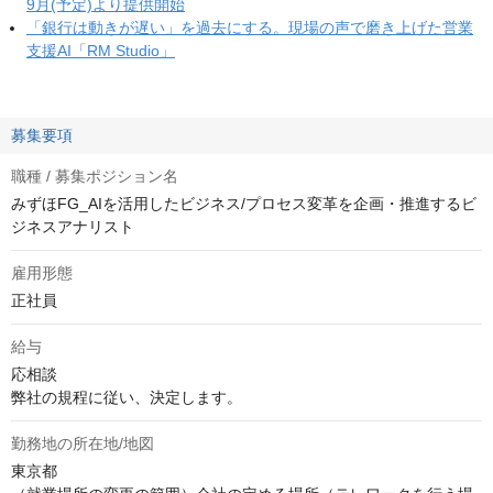
9月(予定)より提供開始
「銀行は動きが遅い」を過去にする。現場の声で磨き上げた営業
支援AI「RM Studio」
募集要項
職種 / 募集ポジション名
みずほFG_AIを活用したビジネス/プロセス変革を企画・推進するビ
ジネスアナリスト
雇用形態
正社員
給与
応相談
弊社の規程に従い、決定します。
勤務地の所在地/地図
東京都
