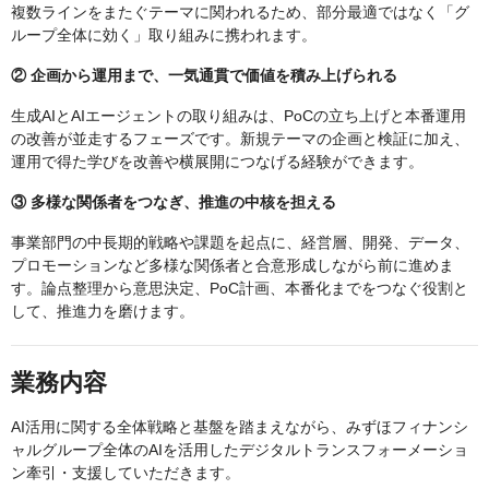
複数ラインをまたぐテーマに関われるため、部分最適ではなく「グ
ループ全体に効く」取り組みに携われます。
② 企画から運用まで、一気通貫で価値を積み上げられる
生成AIとAIエージェントの取り組みは、PoCの立ち上げと本番運用
の改善が並走するフェーズです。新規テーマの企画と検証に加え、
運用で得た学びを改善や横展開につなげる経験ができます。
③ 多様な関係者をつなぎ、推進の中核を担える
事業部門の中長期的戦略や課題を起点に、経営層、開発、データ、
プロモーションなど多様な関係者と合意形成しながら前に進めま
す。論点整理から意思決定、PoC計画、本番化までをつなぐ役割と
して、推進力を磨けます。
業務内容
AI活用に関する全体戦略と基盤を踏まえながら、みずほフィナンシ
ャルグループ全体のAIを活用したデジタルトランスフォーメーショ
ン牽引・支援していただきます。