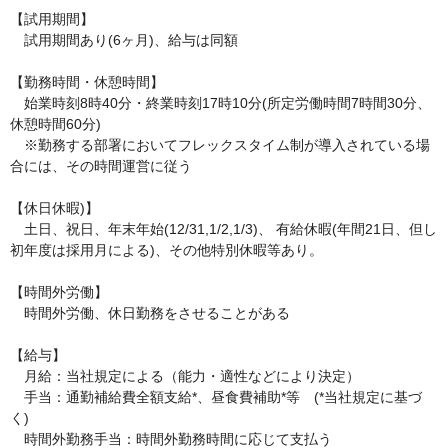
【試用期間】

　試用期間あり(6ヶ月)、給与は同額

【勤務時間・休憩時間】

　始業時刻8時40分・終業時刻17時10分(所定労働時間7時間30分、
休憩時間60分)

　※勤務する部署においてフレックスタイム制が導入されている場
合には、その時間運営に従う

【休日休暇)】

　土日、祝日、年末年始(12/31,1/2,1/3)、 有給休暇(年間21日、但し
初年度は採用月による)、その他特別休暇等あり。

【時間外労働】

　時間外労働、休日勤務をさせることがある

【給与】

　月給：当社規定による（能力・適性などにより決定）

　手当：通勤補給費全額支給*、昼食費補助*等　(*当社規定に基づ
く)

　時間外勤務手当：時間外勤務時間に応じて支払う
