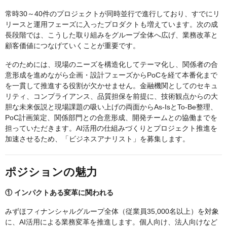
常時30～40件のプロジェクトが同時並行で進行しており、すでにリ
リースと運用フェーズに入ったプロダクトも増えています。次の成
長段階では、こうした取り組みをグループ全体へ広げ、業務改革と
顧客価値につなげていくことが重要です。
そのためには、現場のニーズを構造化してテーマ化し、関係者の合
意形成を進めながら企画・設計フェーズからPoCを経て本番化まで
を一貫して推進する役割が欠かせません。金融機関としてのセキュ
リティ、コンプライアンス、品質担保を前提に、技術観点からの大
胆な未来仮説と現場課題の吸い上げの両面からAs-IsとTo-Be整理、
PoC計画策定、関係部門との合意形成、開発チームとの協働までを
担っていただきます。AI活用の仕組みづくりとプロジェクト推進を
加速させるため、「ビジネスアナリスト」を募集します。
ポジションの魅力
① インパクトある変革に関われる
みずほフィナンシャルグループ全体（従業員35,000名以上）を対象
に、AI活用による業務変革を推進します。個人向け、法人向けなど