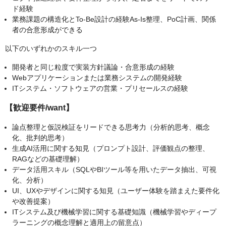
ド経験
業務課題の構造化とTo-Be設計の経験As-Is整理、PoC計画、関係
者の合意形成ができる
以下のいずれかのスキル一つ
開発者と同じ粒度で実装方針議論・合意形成の経験
Webアプリケーションまたは業務システムの開発経験
ITシステム・ソフトウェアの営業・プリセールスの経験
【歓迎要件/want】
論点整理と仮説検証をリードできる思考力（分析的思考、概念
化、批判的思考）
生成AI活用に関する知見（プロンプト設計、評価観点の整理、
RAGなどの基礎理解）
データ活用スキル（SQLやBIツール等を用いたデータ抽出、可視
化、分析）
UI、UXやデザインに関する知見（ユーザー体験を踏まえた要件化
や改善提案）
ITシステム及び機械学習に関する基礎知識（機械学習やディープ
ラーニングの概念理解と適用上の留意点）