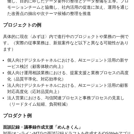
働し、目的に即したデータ要件の整理とデータ整備を主導。プロ
モーションチームと協働し、社内活用の促進に加え、運用を通じ
た改善点の抽出や次テーマ候補の整理を推進
プロジェクトの例
具体的に現在〈みずほ〉内で進行中のプロジェクトや業務の一例で
す。（実際の従事業務は、新規案件など以下と異なる可能性があり
ます）
個人向けデジタルチャネルにおける、AIエージェント活用の新サ
ービス検討（顧客体験の向上）
個人向け運用相談業務における、提案支援と業務プロセスの高度
化（品質平準化、対応効率化）
法人向けデジタルチャネルにおける、AIエージェント活用の顧客
対応高度化（応対品質向上）
法人営業における、与信関連プロセスと事務プロセスの見直し
（リードタイム短縮、負荷軽減）
プロダクト例
面談記録・議事録作成支援「めんきくん」
対面/オンラインMTGの面談記録ドラフトを作成するiOS/Webアプリ