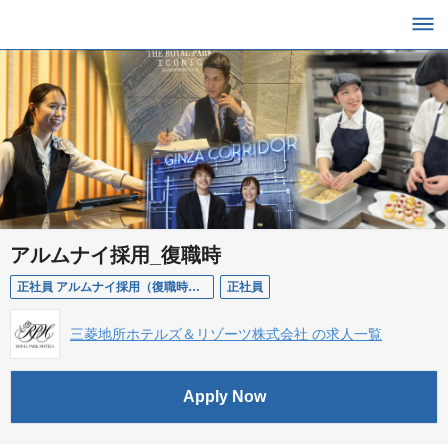
アルムナイ採用_復職時
正社員 アルムナイ採用（復職時用）
正社員
三菱地所ホテルズ＆リゾーツ株式会社 の求人一覧
Apply Now