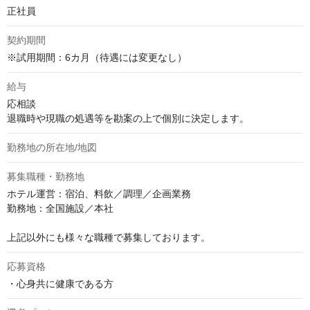
正社員
契約期間
※試用期間：6カ月（待遇には変更なし）
給与
応相談
退職時や現職の処遇等を勘案の上で個別に決定します。
勤務地の所在地/地図
募集職種・勤務地
ホテル運営：宿泊、料飲／調理／企画業務

勤務地：全国施設／本社

上記以外にも様々な職種で募集しております。
応募資格
・心身共に健康である方