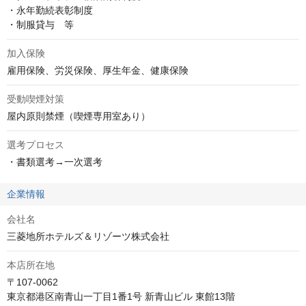
・永年勤続表彰制度

・制服貸与　等
加入保険
雇用保険、労災保険、厚生年金、健康保険
受動喫煙対策
屋内原則禁煙（喫煙専用室あり）
選考プロセス
・書類選考→一次選考
企業情報
会社名
三菱地所ホテルズ＆リゾーツ株式会社
本店所在地
〒107-0062

東京都港区南青山一丁目1番1号 新青山ビル 東館13階