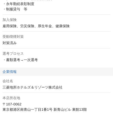
・永年勤続表彰制度

・制服貸与　等
加入保険
雇用保険、労災保険、厚生年金、健康保険
受動喫煙対策
対策済み
選考プロセス
・書類選考→一次選考
企業情報
会社名
三菱地所ホテルズ＆リゾーツ株式会社
本店所在地
〒107-0062

東京都港区南青山一丁目1番1号 新青山ビル 東館13階