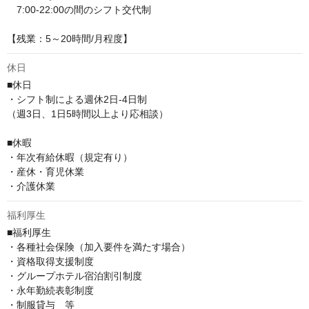
　7:00-22:00の間のシフト交代制

【残業：5～20時間/月程度】
休日
■休日

・シフト制による週休2日-4日制

（週3日、1日5時間以上より応相談）

■休暇

・年次有給休暇（規定有り）

・産休・育児休業

・介護休業
福利厚生
■福利厚生

・各種社会保険（加入要件を満たす場合）

・資格取得支援制度

・グループホテル宿泊割引制度

・永年勤続表彰制度

・制服貸与　等