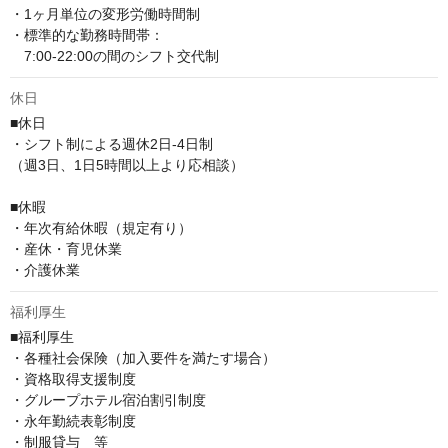
・1ヶ月単位の変形労働時間制

・標準的な勤務時間帯：

　7:00-22:00の間のシフト交代制
休日
■休日

・シフト制による週休2日-4日制

（週3日、1日5時間以上より応相談）

■休暇

・年次有給休暇（規定有り）

・産休・育児休業

・介護休業
福利厚生
■福利厚生

・各種社会保険（加入要件を満たす場合）

・資格取得支援制度

・グループホテル宿泊割引制度

・永年勤続表彰制度

・制服貸与　等