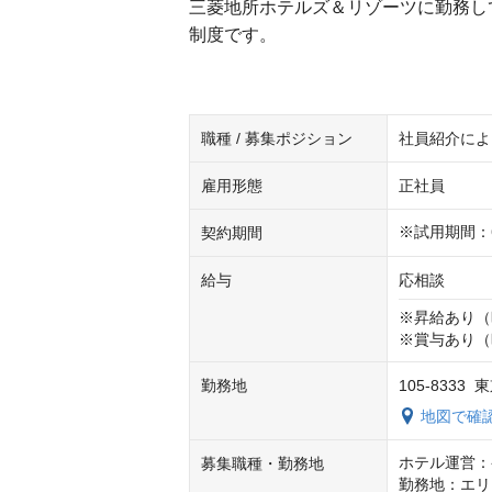
三菱地所ホテルズ＆リゾーツに勤務し
制度です。
職種 / 募集ポジション
社員紹介によ
雇用形態
正社員
※試用期間：
契約期間
給与
応相談
※昇給あり（
※賞与あり（
勤務地
105-8333
地図で確
ホテル運営：
募集職種・勤務地
勤務地：エリ