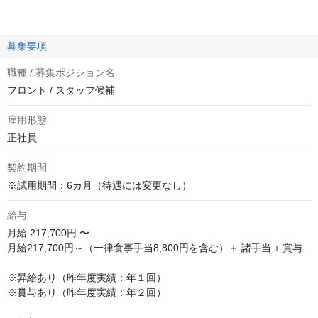
募集要項
職種 / 募集ポジション名
フロント / スタッフ候補
雇用形態
正社員
契約期間
※試用期間：6カ月（待遇には変更なし）
給与
月給
217,700円 〜
月給217,700円～（一律食事手当8,800円を含む）＋ 諸手当 + 賞与

※昇給あり（昨年度実績：年１回）

※賞与あり（昨年度実績：年２回）
