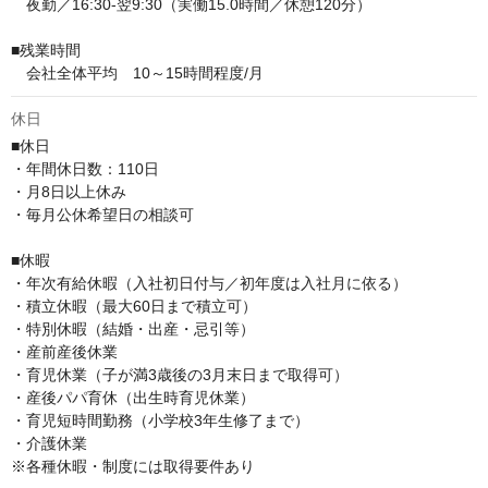
　夜勤／16:30-翌9:30（実働15.0時間／休憩120分）

■残業時間

　会社全体平均　10～15時間程度/月
休日
■休日

・年間休日数：110日

・月8日以上休み

・毎月公休希望日の相談可

■休暇

・年次有給休暇（入社初日付与／初年度は入社月に依る）

・積立休暇（最大60日まで積立可）

・特別休暇（結婚・出産・忌引等）

・産前産後休業

・育児休業（子が満3歳後の3月末日まで取得可）

・産後パパ育休（出生時育児休業）

・育児短時間勤務（小学校3年生修了まで）

・介護休業

※各種休暇・制度には取得要件あり