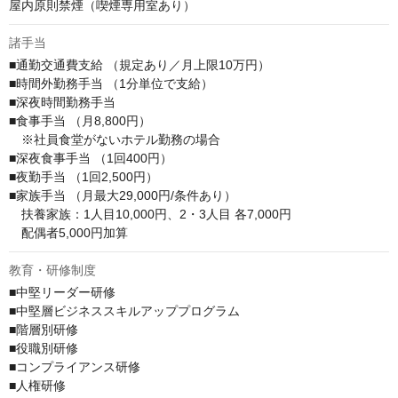
屋内原則禁煙（喫煙専用室あり）
諸手当
■通勤交通費支給 （規定あり／月上限10万円）

■時間外勤務手当 （1分単位で支給）

■深夜時間勤務手当

■食事手当 （月8,800円）

　※社員食堂がないホテル勤務の場合

■深夜食事手当 （1回400円） 

■夜勤手当 （1回2,500円）

■家族手当 （月最大29,000円/条件あり）

　扶養家族：1人目10,000円、2・3人目 各7,000円

　配偶者5,000円加算
教育・研修制度
■中堅リーダー研修

■中堅層ビジネススキルアッププログラム

■階層別研修

■役職別研修

■コンプライアンス研修

■人権研修