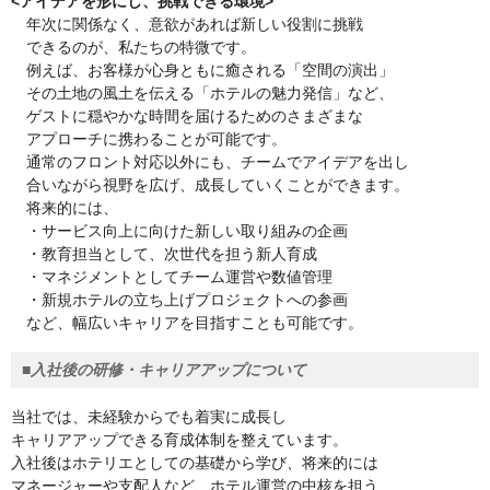
<アイデアを形にし、挑戦できる環境>
年次に関係なく、意欲があれば新しい役割に挑戦
できるのが、私たちの特微です。
例えば、お客様が心身ともに癒される「空間の演出」
その土地の風土を伝える「ホテルの魅力発信」など、
ゲストに穏やかな時間を届けるためのさまざまな
アプローチに携わることが可能です。
通常のフロント対応以外にも、チームでアイデアを出し
合いながら視野を広げ、成長していくことができます。
将来的には、
・サービス向上に向けた新しい取り組みの企画
・教育担当として、次世代を担う新人育成
・マネジメントとしてチーム運営や数値管理
・新規ホテルの立ち上げプロジェクトへの参画
など、幅広いキャリアを目指すことも可能です。
■入社後の研修・キャリアアップについて
当社では、未経験からでも着実に成長し
キャリアアップできる育成体制を整えています。
入社後はホテリエとしての基礎から学び、将来的には
マネージャーや支配人など、ホテル運営の中核を担う