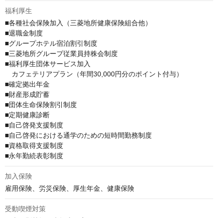
福利厚生
■各種社会保険加入（三菱地所健康保険組合他）

■退職金制度

■グループホテル宿泊割引制度

■三菱地所グループ従業員持株会制度

■福利厚生団体サービス加入

　カフェテリアプラン（年間30,000円分のポイント付与）

■確定拠出年金

■財産形成貯蓄

■団体生命保険割引制度

■定期健康診断

■自己啓発支援制度

■自己啓発における通学のための短時間勤務制度

■資格取得支援制度

■永年勤続表彰制度
加入保険
雇用保険、労災保険、厚生年金、健康保険
受動喫煙対策