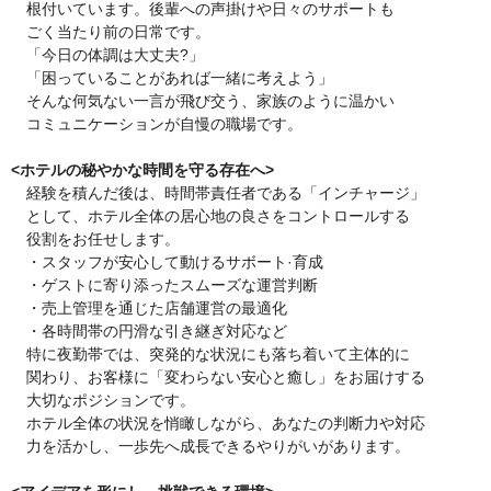
根付いています。後輩への声掛けや日々のサポートも
ごく当たり前の日常です。
「今日の体調は大丈夫?」
「困っていることがあれば一緒に考えよう」
そんな何気ない一言が飛び交う、家族のように温かい
コミュニケーションが自慢の職場です。
<ホテルの秘やかな時間を守る存在へ>
経験を積んだ後は、時間帯責任者である「インチャージ」
として、ホテル全体の居心地の良さをコントロールする
役割をお任せします。
・スタッフが安心して動けるサボート·育成
・ゲストに寄り添ったスムーズな運営判断
・売上管理を通じた店舗運営の最適化
・各時間帯の円滑な引き継ぎ対応など
特に夜勤帯では、突発的な状況にも落ち着いて主体的に
関わり、お客様に「変わらない安心と癒し」をお届けする
大切なポジションです。
ホテル全体の状況を悄瞰しながら、あなたの判断力や対応
力を活かし、一歩先へ成長できるやりがいがあります。