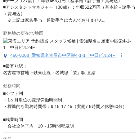
■チーフ（27歳）：年収463万円（基本給＋諸手当＋賞与込）

■アシスタントマネジャー（30歳）：年収522万円（基本給＋諸手当
＋賞与込）

　※上記は家族手当、通勤手当は含んでおりません。
勤務地の所在地/地図
460-0008 愛知県名古屋市中区栄4-1-1 中日ビル24F
■最寄り駅：

名古屋市営地下鉄東山線・名城線「栄」駅 直結
勤務時間
■シフト制

・1ヶ月単位の変形労働時間制

・標準的な勤務時間帯：9:15-17:45（実働7.5時間／休憩60分）

■残業時間

　会社全体平均　10～15時間程度/月