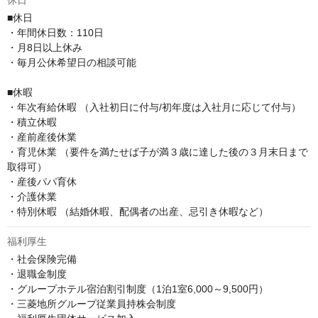
休日
■休日

・年間休日数：110日

・月8日以上休み

・毎月公休希望日の相談可能

■休暇

・年次有給休暇 （入社初日に付与/初年度は入社月に応じて付与）

・積立休暇

・産前産後休業

・育児休業 （要件を満たせば子が満３歳に達した後の３月末日まで
取得可）

・産後パパ育休

・介護休業 

・特別休暇 （結婚休暇、配偶者の出産、忌引き休暇など）
福利厚生
・社会保険完備

・退職金制度

・グループホテル宿泊割引制度（1泊1室6,000～9,500円）

・三菱地所グループ従業員持株会制度
