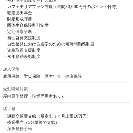
・福利厚生団体サービス加入

　カフェテリアプラン制度（年間30,000円分のポイント付与）

・確定拠出年金

・財産形成貯蓄

・団体生命保険割引制度

・定期健康診断

・自己啓発支援制度

・自己啓発における通学のための短時間勤務制度

・資格取得支援制度

・永年勤続表彰制度
加入保険
雇用保険、労災保険、厚生年金、健康保険
受動喫煙対策
屋内原則禁煙（喫煙専用室あり）
諸手当
・通勤交通費支給（規定あり／月上限10万円）

・残業手当（1分単位で支給）

・深夜勤務手当
