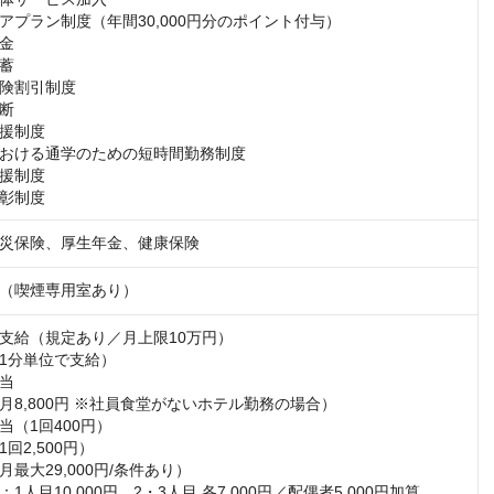
アプラン制度（年間30,000円分のポイント付与）

金

蓄

険割引制度

断

援制度

おける通学のための短時間勤務制度

援制度

彰制度
災保険、厚生年金、健康保険
（喫煙専用室あり）
支給（規定あり／月上限10万円）

1分単位で支給）

当

月8,800円 ※社員食堂がないホテル勤務の場合）

（1回400円）

2,500円）

最大29,000円/条件あり）

1人目10,000円、2・3人目 各7,000円／配偶者5,000円加算