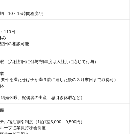
均　10～15時間程度/月
110日

み

望日の相談可能

暇 （入社初日に付与/初年度は入社月に応じて付与）

業

（要件を満たせば子が満３歳に達した後の３月末日まで取得可）

休

（結婚休暇、配偶者の出産、忌引き休暇など）
備

ル宿泊割引制度（1泊1室6,000～9,500円）

ループ従業員持株会制度

体サービス加入
