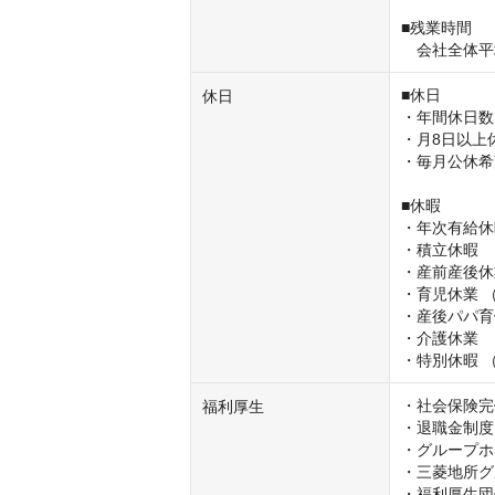
■残業時間

　会社全体平
■休日

休日
・年間休日数：
・月8日以上休
・毎月公休希
■休暇

・年次有給休
・積立休暇

・産前産後休
・育児休業 
・産後パパ育
・介護休業 

・特別休暇 
・社会保険完
福利厚生
・退職金制度

・グループホテ
・三菱地所グ
・福利厚生団