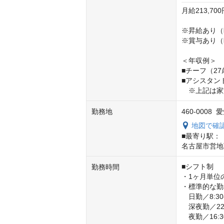
月給213,7
※昇給あり（
※賞与あり（
＜年収例＞

■チーフ（2
■アシスタン
　※上記は家
勤務地
460-0008
地図で確
■最寄り駅：

名古屋市営地
■シフト制

勤務時間
・1ヶ月単位
・標準的な勤
　日勤／8:30-1
　深夜勤／22:
　夜勤／16:3