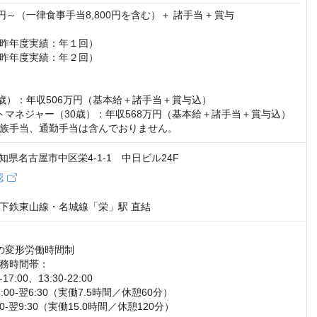
00円～（一律食事手当8,800円を含む）＋ 諸手当 + 賞与

昨年度実績：年１回）

昨年度実績：年２回）

7歳）：年収506万円（基本給＋諸手当＋賞与込）

トマネジャー（30歳）：年収568万円（基本給＋諸手当＋賞与込）

族手当、通勤手当は含んでおりません。
 愛知県名古屋市中区栄4-1-1 中日ビル24F
認
下鉄東山線・名城線「栄」駅 直結
の変形労働時間制

務時間帯：

7:00、13:30-22:00

00-翌6:30（実働7.5時間／休憩60分）

0-翌9:30（実働15.0時間／休憩120分）
