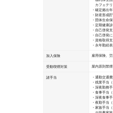
　カフェテリ
・確定拠出年
・財産形成貯
・団体生命保
・定期健康診
・自己啓発支
・自己啓発に
・資格取得支
・永年勤続表
雇用保険、労
加入保険
屋内原則禁煙
受動喫煙対策
・通勤交通費
諸手当
・残業手当（
・深夜勤務手
・食事手当（
・深夜食事手当
・夜勤手当（1回
・家族手当（月
　※扶養家族：