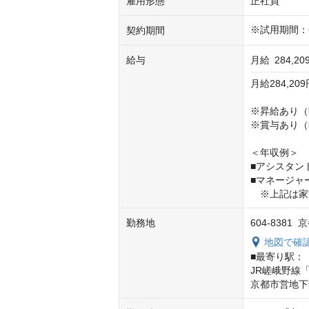
雇用形態
正社員
※試用期間：
契約期間
給与
月給
284,2
月給284,2
※昇給あり（
※賞与あり（
＜年収例＞

■アシスタン
■マネージャ
　※上記は家
勤務地
604-838
地図で確
■最寄り駅：

JR嵯峨野線「
京都市営地下