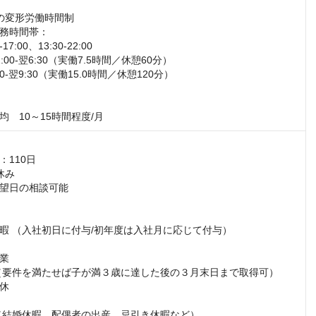
の変形労働時間制

務時間帯：

7:00、13:30-22:00

00-翌6:30（実働7.5時間／休憩60分）

0-翌9:30（実働15.0時間／休憩120分）

均　10～15時間程度/月
110日

み

望日の相談可能

暇 （入社初日に付与/初年度は入社月に応じて付与）

業

（要件を満たせば子が満３歳に達した後の３月末日まで取得可）

休

（結婚休暇、配偶者の出産、忌引き休暇など）