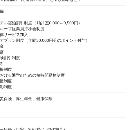
備

ル宿泊割引制度（1泊1室6,000～9,500円）

ループ従業員持株会制度

体サービス加入

アプラン制度（年間30,000円分のポイント付与）

金

蓄

険割引制度

断

援制度

おける通学のための短時間勤務制度

援制度

彰制度
災保険、厚生年金、健康保険
ー研修（目安：20代後半-30代前半）
