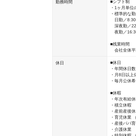
■シフト制

勤務時間
・1ヶ月単位
・標準的な勤
　日勤／8:30-1
　深夜勤／22:
　夜勤／16:3
■残業時間

　会社全体平
■休日

休日
・年間休日数：
・月8日以上休
・毎月公休希
■休暇

・年次有給休
・積立休暇

・産前産後休
・育児休業 
・産後パパ育
・介護休業 

・特別休暇 