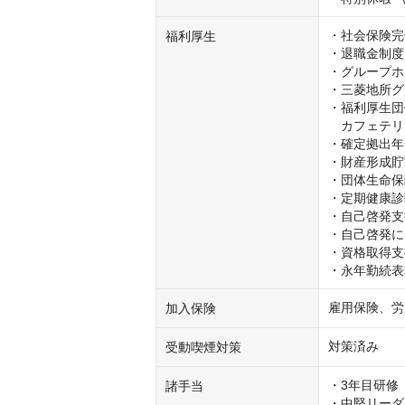
・社会保険完
福利厚生
・退職金制度

・グループホテ
・三菱地所グ
・福利厚生団
　カフェテリ
・確定拠出年
・財産形成貯
・団体生命保
・定期健康診
・自己啓発支
・自己啓発に
・資格取得支
・永年勤続表
雇用保険、労
加入保険
対策済み
受動喫煙対策
・3年目研修

諸手当
・中堅リーダ