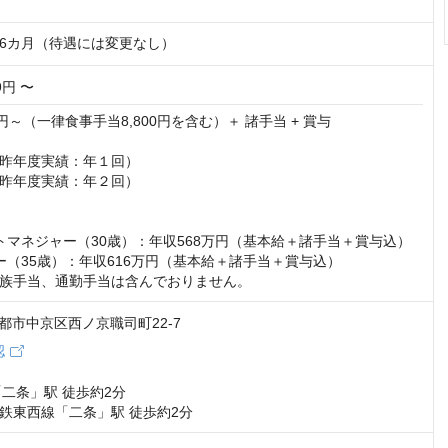
6カ月（待遇には変更なし）
09円 〜
09円～（一律食事手当8,800円を含む）＋ 諸手当 + 賞与

昨年度実績：年１回）

昨年度実績：年２回）

トマネジャー（30歳）：年収568万円（基本給＋諸手当＋賞与込）

ー（35歳）：年収616万円（基本給＋諸手当＋賞与込）

族手当、通勤手当は含んでおりません。
1 京都市中京区西ノ京職司町22-7
認
二条」駅 徒歩約2分

鉄東西線「二条」駅 徒歩約2分