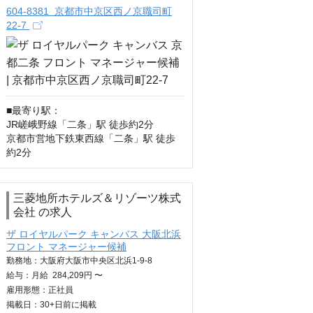
604-8381 京都市中京区西ノ京職司町
22-7
■最寄り駅：

JR嵯峨野線「二条」駅 徒歩約2分

京都市営地下鉄東西線「二条」駅 徒歩
約2分
三菱地所ホテルズ＆リゾーツ株式
会社 の求人
ザ ロイヤルパーク キャンバス 大阪北浜
フロント マネージャー候補
勤務地：大阪府大阪市中央区北浜1-9-8
給与：
月給
284,209円 〜
雇用形態：正社員
掲載日：
30+日
前に掲載