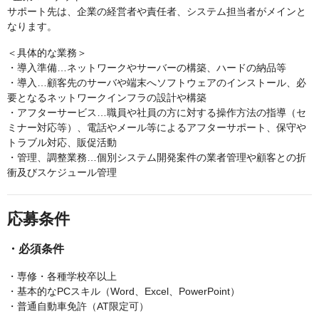
サポート先は、企業の経営者や責任者、システム担当者がメインと
なります。
＜具体的な業務＞
・導入準備…ネットワークやサーバーの構築、ハードの納品等
・導入…顧客先のサーバや端末へソフトウェアのインストール、必
要となるネットワークインフラの設計や構築
・アフターサービス…職員や社員の方に対する操作方法の指導（セ
ミナー対応等）、電話やメール等によるアフターサポート、保守や
トラブル対応、販促活動
・管理、調整業務…個別システム開発案件の業者管理や顧客との折
衝及びスケジュール管理
応募条件
・必須条件
・専修・各種学校卒以上
・基本的なPCスキル（Word、Excel、PowerPoint）
・普通自動車免許（AT限定可）