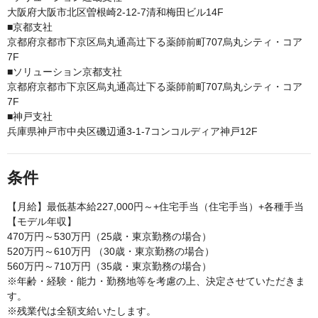
大阪府大阪市北区曽根崎2-12-7清和梅田ビル14F
■京都支社
京都府京都市下京区烏丸通高辻下る薬師前町707烏丸シティ・コア
7F
■ソリューション京都支社
京都府京都市下京区烏丸通高辻下る薬師前町707烏丸シティ・コア
7F
■神戸支社
兵庫県神戸市中央区磯辺通3-1-7コンコルディア神戸12F
条件
【月給】最低基本給227,000円～+住宅手当（住宅手当）+各種手当
【モデル年収】
470万円～530万円（25歳・東京勤務の場合）
520万円～610万円 （30歳・東京勤務の場合）
560万円～710万円（35歳・東京勤務の場合）
※年齢・経験・能力・勤務地等を考慮の上、決定させていただきま
す。
※残業代は全額支給いたします。