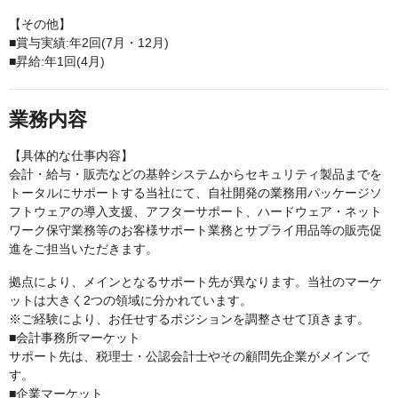
【その他】
■賞与実績:年2回(7月・12月)
■昇給:年1回(4月)
業務内容
【具体的な仕事内容】
会計・給与・販売などの基幹システムからセキュリティ製品までを
トータルにサポートする当社にて、自社開発の業務用パッケージソ
フトウェアの導入支援、アフターサポート、ハードウェア・ネット
ワーク保守業務等のお客様サポート業務とサプライ用品等の販売促
進をご担当いただきます。
拠点により、メインとなるサポート先が異なります。当社のマーケ
ットは大きく2つの領域に分かれています。
※ご経験により、お任せするポジションを調整させて頂きます。
■会計事務所マーケット
サポート先は、税理士・公認会計士やその顧問先企業がメインで
す。
■企業マーケット